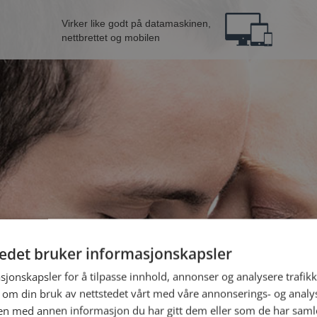
Virker like godt på datamaskinen,
nettbrettet og mobilen
tedet bruker informasjonskapsler
n fra Sandefjord
B
sjonskapsler for å tilpasse innhold, annonser og analysere trafikk
 om din bruk av nettstedet vårt med våre annonserings- og anal
n med annen informasjon du har gitt dem eller som de har samlet
Jeg er en: