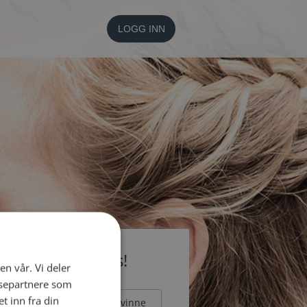
LOGG INN
li medlem gratis!
en vår. Vi deler
ysepartnere som
 inn fra din
Mann
Kvinne