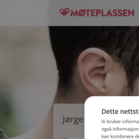
Dette netts
Jørgen, single man
Vi bruker informa
også informasjon
kan kombinere de