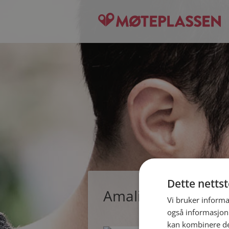
Dette netts
Amalie, single kvin
Vi bruker informa
også informasjon
kan kombinere de