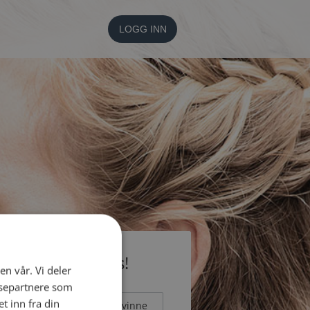
LOGG INN
li medlem gratis!
en vår. Vi deler
ysepartnere som
 inn fra din
Mann
Kvinne