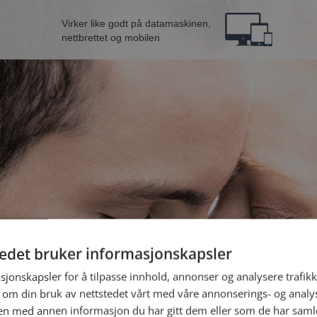
Virker like godt på datamaskinen,
nettbrettet og mobilen
tedet bruker informasjonskapsler
ne fra Askøy
B
sjonskapsler for å tilpasse innhold, annonser og analysere trafikk
 om din bruk av nettstedet vårt med våre annonserings- og anal
n med annen informasjon du har gitt dem eller som de har samlet
Jeg er en: