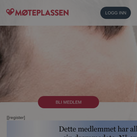
LOGG INN
BLI MEDLEM
[[register]