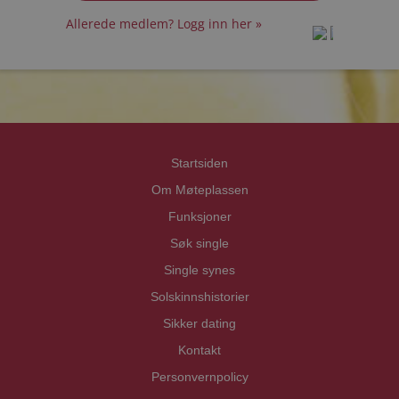
Allerede medlem? Logg inn her »
prot
prot
Priva
Priva
Startsiden
Om Møteplassen
Funksjoner
Søk single
Single synes
Solskinnshistorier
Sikker dating
Kontakt
Personvernpolicy