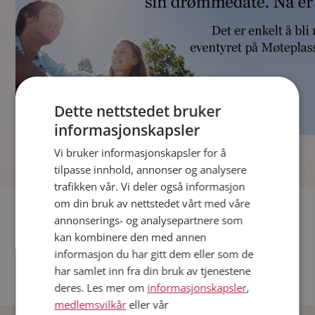
Dette nettstedet bruker
informasjonskapsler
]
Vi bruker informasjonskapsler for å
tilpasse innhold, annonser og analysere
trafikken vår. Vi deler også informasjon
om din bruk av nettstedet vårt med våre
Fler single
annonserings- og analysepartnere som
kan kombinere den med annen
Andre single fra Oslo
informasjon du har gitt dem eller som de
Date menn i Norge
har samlet inn fra din bruk av tjenestene
Date kvinner i Norge
deres. Les mer om
informasjonskapsler
,
medlemsvilkår
eller vår