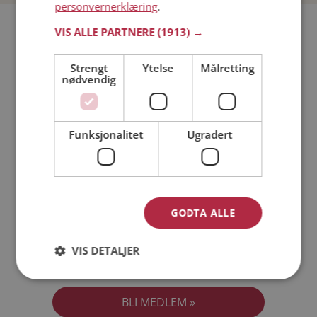
personvernerklæring
.
Bli medlem gratis!
VIS ALLE PARTNERE
(1913) →
Strengt
Ytelse
Målretting
Jeg er en:
Mann
Kvinne
nødvendig
Min alder:
Funksjonalitet
Ugradert
GODTA ALLE
VIS DETALJER
Jeg aksepterer
Medlemsvilkårene
Jeg aksepterer
Personvernreglene