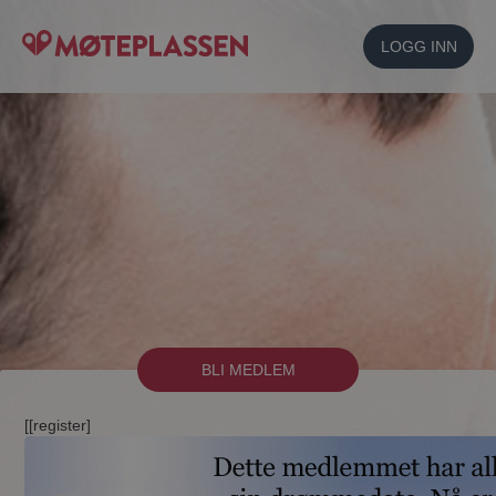
LOGG INN
BLI MEDLEM
[[register]