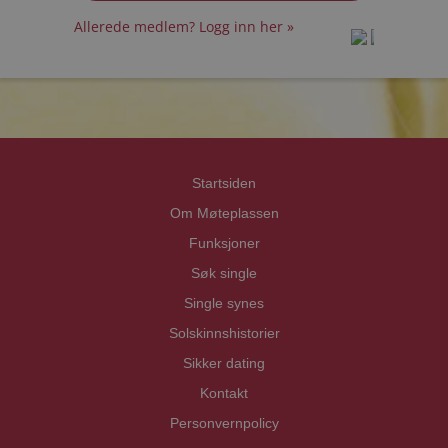
Allerede medlem? Logg inn her »
prot
prot
Priva
Priva
Startsiden
Om Møteplassen
Funksjoner
Søk single
Single synes
Solskinnshistorier
Sikker dating
Kontakt
Personvernpolicy