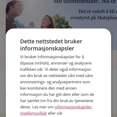
Dette nettstedet bruker
informasjonskapsler
]
Vi bruker informasjonskapsler for å
tilpasse innhold, annonser og analysere
trafikken vår. Vi deler også informasjon
om din bruk av nettstedet vårt med våre
Fler single
annonserings- og analysepartnere som
kan kombinere den med annen
Andre single fra Oslo
informasjon du har gitt dem eller som de
Date menn i Norge
har samlet inn fra din bruk av tjenestene
Date kvinner i Norge
deres. Les mer om
informasjonskapsler
,
medlemsvilkår
eller vår