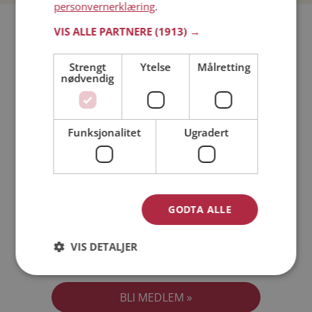
personvernerklæring
.
Bli medlem gratis!
VIS ALLE PARTNERE
(1913) →
Strengt
Ytelse
Målretting
Jeg er en:
Mann
Kvinne
nødvendig
Min alder:
Funksjonalitet
Ugradert
GODTA ALLE
VIS DETALJER
Jeg aksepterer
Medlemsvilkårene
Jeg aksepterer
Personvernreglene