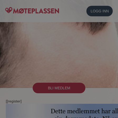
LOGG INN
BLI MEDLEM
[[register]