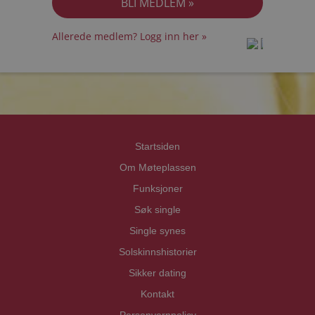
Allerede medlem? Logg inn her »
prot
prot
Priva
Priva
Startsiden
Om Møteplassen
Funksjoner
Søk single
Single synes
Solskinnshistorier
Sikker dating
Kontakt