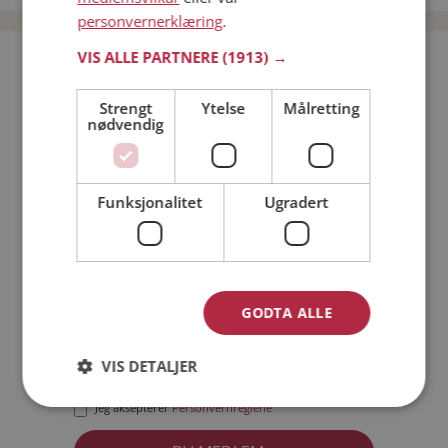
personvernerklæring
.
VIS ALLE PARTNERE
(1913) →
Bli medlem gratis!
Strengt
Ytelse
Målretting
nødvendig
Jeg er en:
Mann
Kvinne
Min alder:
Funksjonalitet
Ugradert
GODTA ALLE
VIS DETALJER
Jeg aksepterer
Medlemsvilkårene
Jeg aksepterer
Personvernreglene