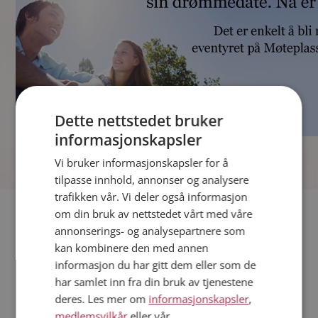
Dette nettstedet bruker
informasjonskapsler
]
Vi bruker informasjonskapsler for å
tilpasse innhold, annonser og analysere
trafikken vår. Vi deler også informasjon
Fler single
om din bruk av nettstedet vårt med våre
annonserings- og analysepartnere som
kan kombinere den med annen
Andre single fra Hamar
informasjon du har gitt dem eller som de
Menn fra Hamar
har samlet inn fra din bruk av tjenestene
Date kvinner i Norge
deres. Les mer om
informasjonskapsler
,
Date menn i Norge
medlemsvilkår
eller vår