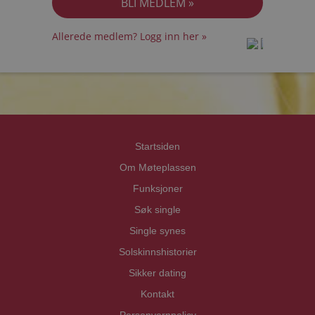
Allerede medlem? Logg inn her »
prot
prot
Priva
Priva
Startsiden
Om Møteplassen
Funksjoner
Søk single
Single synes
Solskinnshistorier
Sikker dating
Kontakt