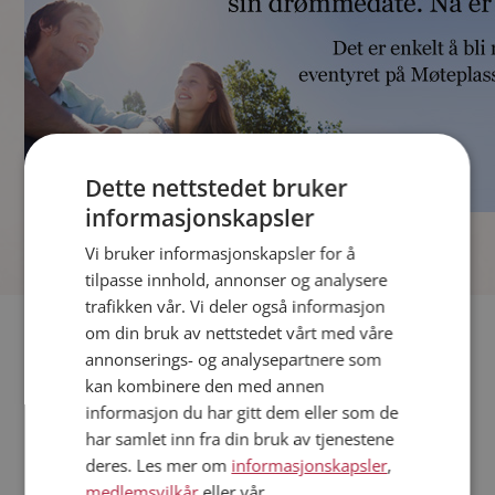
Dette nettstedet bruker
informasjonskapsler
]
Vi bruker informasjonskapsler for å
tilpasse innhold, annonser og analysere
trafikken vår. Vi deler også informasjon
Fler single
om din bruk av nettstedet vårt med våre
annonserings- og analysepartnere som
kan kombinere den med annen
Andre single fra Tønsberg
informasjon du har gitt dem eller som de
Kvinner fra Tønsberg
har samlet inn fra din bruk av tjenestene
Date kvinner i Norge
deres. Les mer om
informasjonskapsler
,
Date menn i Norge
medlemsvilkår
eller vår