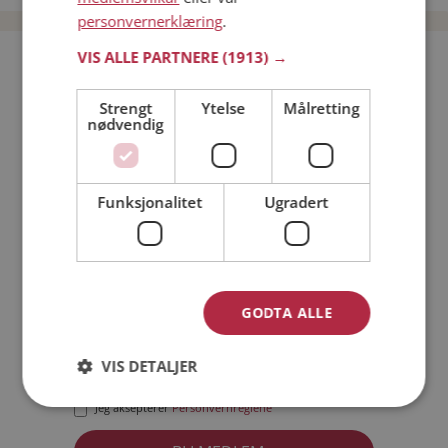
personvernerklæring
.
VIS ALLE PARTNERE
(1913) →
Bli medlem gratis!
Strengt
Ytelse
Målretting
nødvendig
Jeg er en:
Mann
Kvinne
Min alder:
Funksjonalitet
Ugradert
GODTA ALLE
VIS DETALJER
Jeg aksepterer
Medlemsvilkårene
Jeg aksepterer
Personvernreglene