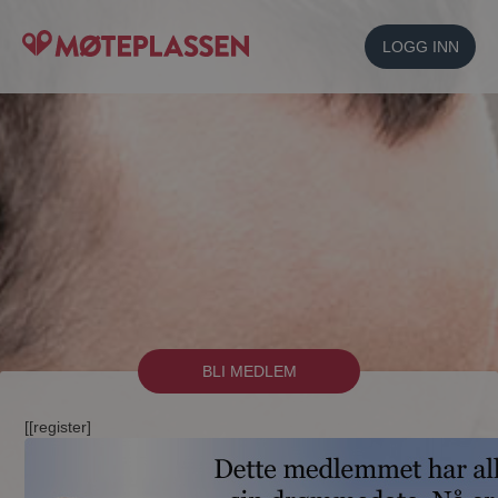
LOGG INN
BLI MEDLEM
[[register]