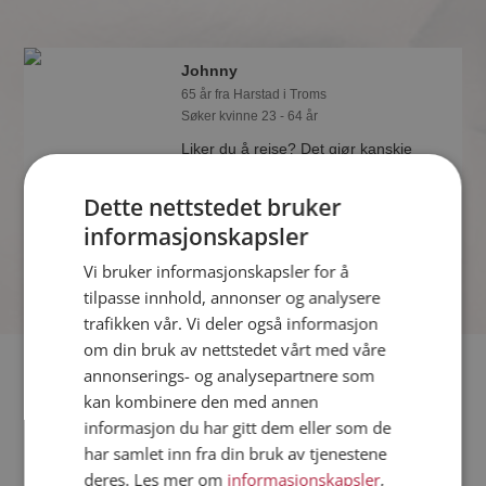
Johnny
65 år fra Harstad i Troms
Søker kvinne 23 - 64 år
Liker du å reise? Det gjør kanskje
Johnny også. Bli medlem nå for å finne
svaret og mengder av andre
Dette nettstedet bruker
spennende fakta.
informasjonskapsler
Vi bruker informasjonskapsler for å
tilpasse innhold, annonser og analysere
trafikken vår. Vi deler også informasjon
om din bruk av nettstedet vårt med våre
Fler single
annonserings- og analysepartnere som
kan kombinere den med annen
informasjon du har gitt dem eller som de
Flere singlemenn fra Harstad
:
Dumitru
,
Rob
,
Lars Steve
har samlet inn fra din bruk av tjenestene
Kvinner fra Harstad
deres. Les mer om
informasjonskapsler
,
Date kvinner i Norge