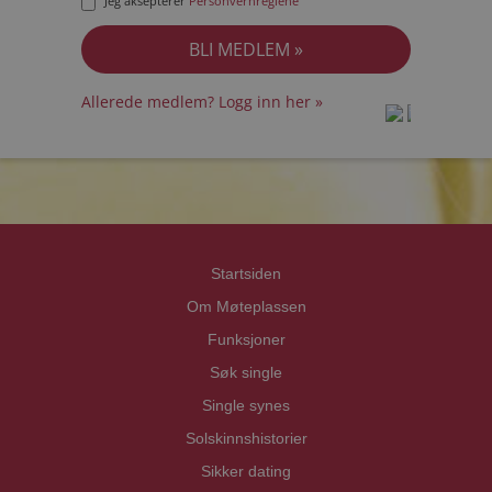
Jeg aksepterer
Personvernreglene
Allerede medlem? Logg inn her »
prot
prot
Priva
Priva
Startsiden
Om Møteplassen
Funksjoner
Søk single
Single synes
Solskinnshistorier
Sikker dating