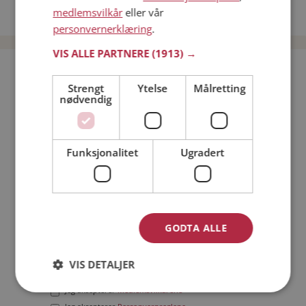
medlemsvilkår
eller vår
Date menn i Norge
personvernerklæring
.
VIS ALLE PARTNERE
(1913) →
Bli medlem gratis!
Strengt
Ytelse
Målretting
nødvendig
Jeg er en:
Mann
Kvinne
Min alder:
Funksjonalitet
Ugradert
GODTA ALLE
VIS DETALJER
Jeg aksepterer
Medlemsvilkårene