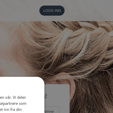
LOGG INN
li medlem gratis!
en vår. Vi deler
ysepartnere som
 inn fra din
Mann
Kvinne