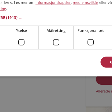
ne deres. Les mer om
informasjonskapsler
,
medlemsvilkår
eller vå
ring
.
Min alder
ERE
(1913) →
Ytelse
Målretting
Funksjonalitet
Jeg aks
Jeg aks
Allerede 