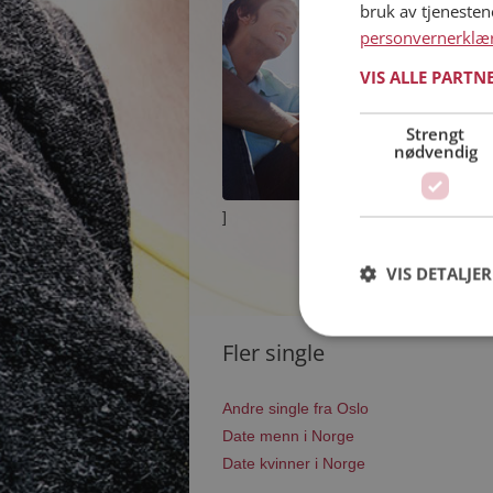
bruk av tjeneste
personvernerklæ
VIS ALLE PARTN
Strengt
nødvendig
]
VIS DETALJER
Fler single
Andre single fra Oslo
Date menn i Norge
Date kvinner i Norge