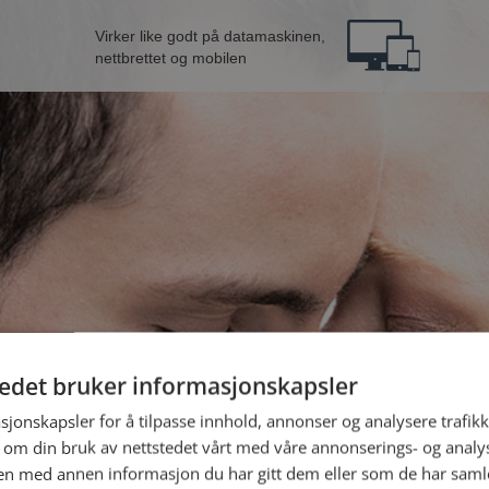
Virker like godt på datamaskinen,
nettbrettet og mobilen
tedet bruker informasjonskapsler
B
sjonskapsler for å tilpasse innhold, annonser og analysere trafikk
 om din bruk av nettstedet vårt med våre annonserings- og anal
n med annen informasjon du har gitt dem eller som de har samlet
Jeg er en: