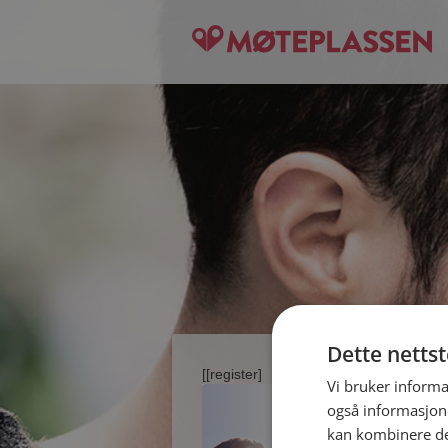
Dette netts
[[register]
Vi bruker informa
også informasjon
kan kombinere de