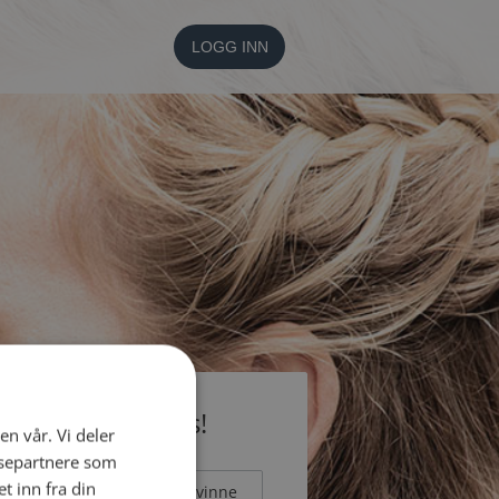
LOGG INN
li medlem gratis!
en vår. Vi deler
ysepartnere som
 inn fra din
Mann
Kvinne