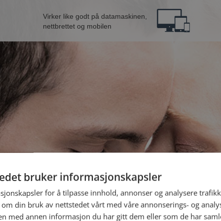
Virker like godt på datamaskinen,
nettbrettet og mobilen
tedet bruker informasjonskapsler
n fra Hamar
B
sjonskapsler for å tilpasse innhold, annonser og analysere trafikk
 om din bruk av nettstedet vårt med våre annonserings- og anal
n med annen informasjon du har gitt dem eller som de har samlet
Jeg er en: