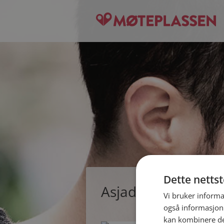
Dette netts
Asjad, single man
Vi bruker informa
også informasjon
kan kombinere de