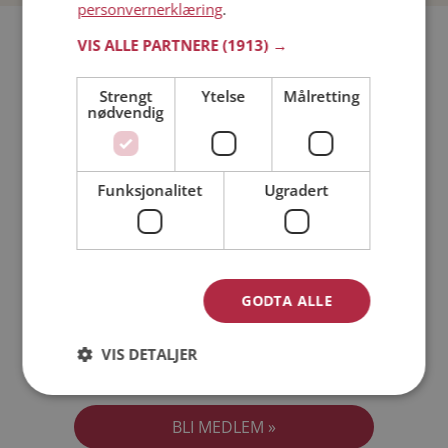
personvernerklæring
.
Bli medlem gratis!
VIS ALLE PARTNERE
(1913) →
Strengt
Ytelse
Målretting
Jeg er en:
Mann
Kvinne
nødvendig
Min alder:
Funksjonalitet
Ugradert
GODTA ALLE
VIS DETALJER
Jeg aksepterer
Medlemsvilkårene
Jeg aksepterer
Personvernreglene