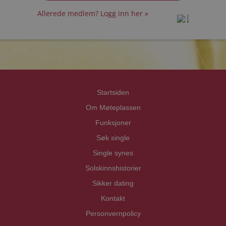
Allerede medlem? Logg inn her »
prot
prot
Priva
Priva
Startsiden
Om Møteplassen
Funksjoner
Søk single
Single synes
Solskinnshistorier
Sikker dating
Kontakt
Personvernpolicy