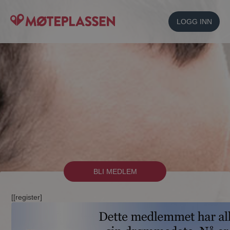
LOGG INN
BLI MEDLEM
[[register]