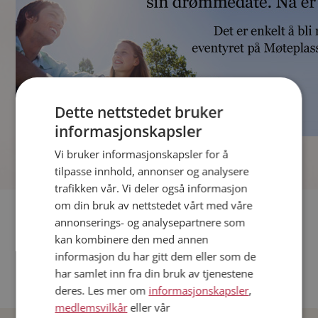
Dette nettstedet bruker
informasjonskapsler
]
Vi bruker informasjonskapsler for å
tilpasse innhold, annonser og analysere
trafikken vår. Vi deler også informasjon
om din bruk av nettstedet vårt med våre
Fler single
annonserings- og analysepartnere som
kan kombinere den med annen
Andre single fra Oslo
informasjon du har gitt dem eller som de
Date menn i Norge
har samlet inn fra din bruk av tjenestene
Date kvinner i Norge
deres. Les mer om
informasjonskapsler
,
medlemsvilkår
eller vår