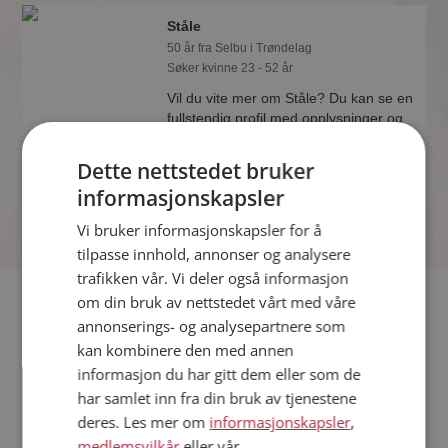
Ståle
50 år fra Selbu i Trøndelag
Søker kvinne 23 - 52 år
Vil du vite mer om Ståle? Du kan se en
fullstendig profil med opplysninger og
bilder hvis du er medlem på
Møteplassen.
Dette nettstedet bruker
informasjonskapsler
Vi bruker informasjonskapsler for å
tilpasse innhold, annonser og analysere
trafikken vår. Vi deler også informasjon
Fler single
om din bruk av nettstedet vårt med våre
annonserings- og analysepartnere som
kan kombinere den med annen
Flere singlemenn fra Selbu
:
Max
,
Tore
,
Ådne
informasjon du har gitt dem eller som de
Kvinner fra Selbu
har samlet inn fra din bruk av tjenestene
Date kvinner i Norge
deres. Les mer om
informasjonskapsler
,
Date menn i Norge
medlemsvilkår
eller vår