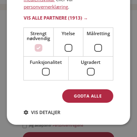
personvernerklæring
.
VIS ALLE PARTNERE
(1913) →
Bli medlem gratis!
Strengt
Ytelse
Målretting
nødvendig
Jeg er en:
Mann
Kvinne
Min alder:
Funksjonalitet
Ugradert
GODTA ALLE
VIS DETALJER
Jeg aksepterer
Medlemsvilkårene
Jeg aksepterer
Personvernreglene