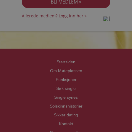
Allerede medlem? Logg inn her »
prot
prot
Priva
Priva
Startsiden
Om Møteplassen
Funksjoner
Søk single
Single synes
Solskinnshistorier
Sikker dating
Kontakt