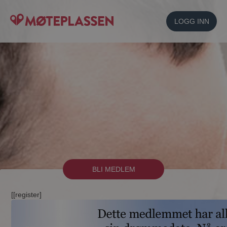
LOGG INN
BLI MEDLEM
[[register]