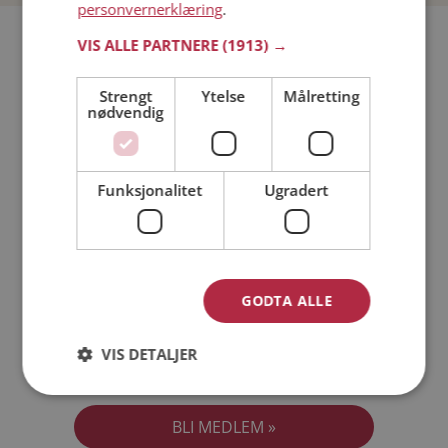
personvernerklæring
.
Bli medlem gratis!
VIS ALLE PARTNERE
(1913) →
Strengt
Ytelse
Målretting
Jeg er en:
Mann
Kvinne
nødvendig
Min alder:
Funksjonalitet
Ugradert
GODTA ALLE
VIS DETALJER
Jeg aksepterer
Medlemsvilkårene
Jeg aksepterer
Personvernreglene