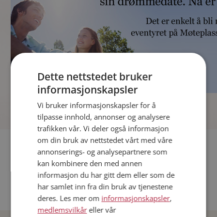
Dette nettstedet bruker
informasjonskapsler
]
Vi bruker informasjonskapsler for å
tilpasse innhold, annonser og analysere
trafikken vår. Vi deler også informasjon
om din bruk av nettstedet vårt med våre
Fler single
annonserings- og analysepartnere som
kan kombinere den med annen
Andre single fra Oslo
informasjon du har gitt dem eller som de
Date menn i Norge
har samlet inn fra din bruk av tjenestene
Date kvinner i Norge
deres. Les mer om
informasjonskapsler
,
medlemsvilkår
eller vår