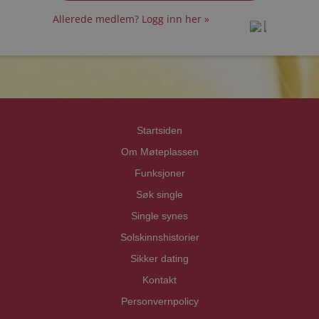
Allerede medlem? Logg inn her »
prot
prot
Priva
Priva
Startsiden
Om Møteplassen
Funksjoner
Søk single
Single synes
Solskinnshistorier
Sikker dating
Kontakt
Personvernpolicy