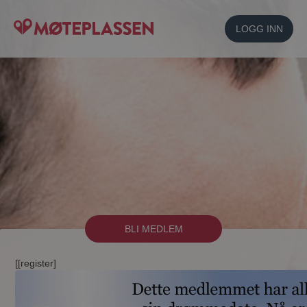
LOGG INN
BLI MEDLEM
[[register]