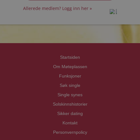
Allerede medlem? Logg inn her »
prot
prot
Priva
Priva
Startsiden
Om Møteplassen
Funksjoner
Søk single
Single synes
Solskinnshistorier
Sikker dating
Kontakt
Personvernpolicy