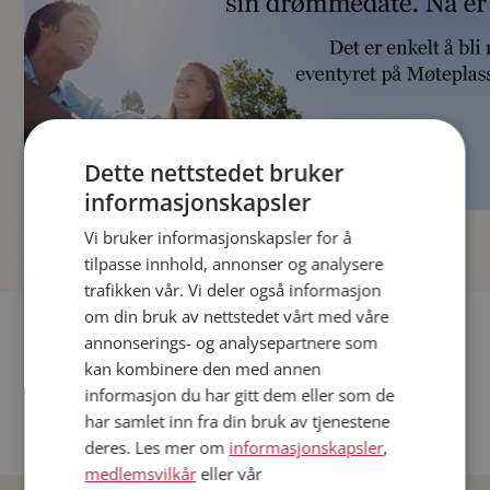
Dette nettstedet bruker
informasjonskapsler
]
Vi bruker informasjonskapsler for å
tilpasse innhold, annonser og analysere
trafikken vår. Vi deler også informasjon
om din bruk av nettstedet vårt med våre
Fler single
annonserings- og analysepartnere som
kan kombinere den med annen
Andre single fra Oslo
informasjon du har gitt dem eller som de
Date menn i Norge
har samlet inn fra din bruk av tjenestene
Date kvinner i Norge
deres. Les mer om
informasjonskapsler
,
medlemsvilkår
eller vår