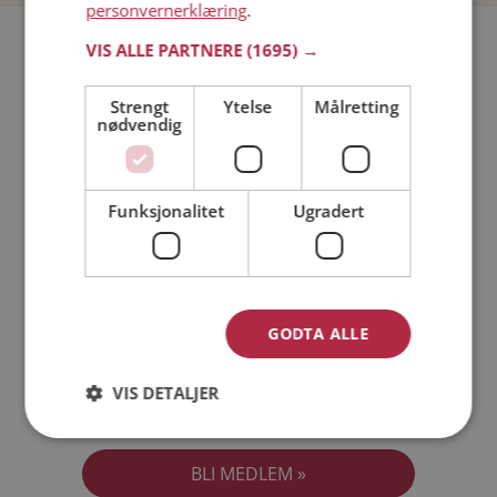
personvernerklæring
.
Bli medlem gratis!
VIS ALLE PARTNERE
(1695) →
Strengt
Ytelse
Målretting
Jeg er en:
Mann
Kvinne
nødvendig
Min alder:
Funksjonalitet
Ugradert
GODTA ALLE
VIS DETALJER
Jeg aksepterer
Medlemsvilkårene
Jeg aksepterer
Personvernreglene