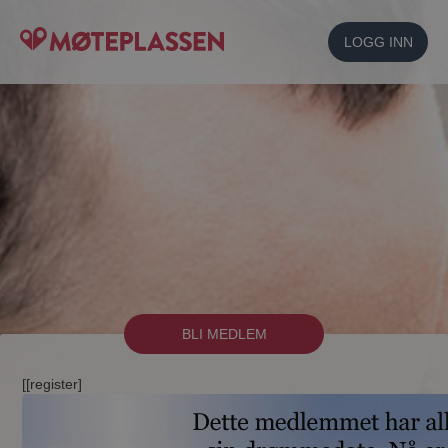
LOGG INN
BLI MEDLEM
[[register]