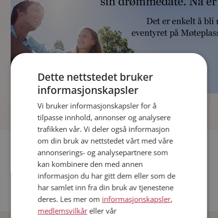
Dette nettstedet bruker
informasjonskapsler
]
Vi bruker informasjonskapsler for å
tilpasse innhold, annonser og analysere
trafikken vår. Vi deler også informasjon
om din bruk av nettstedet vårt med våre
Fler single
annonserings- og analysepartnere som
kan kombinere den med annen
Andre single fra Oslo
informasjon du har gitt dem eller som de
Date menn i Norge
har samlet inn fra din bruk av tjenestene
Date kvinner i Norge
deres. Les mer om
informasjonskapsler
,
medlemsvilkår
eller vår