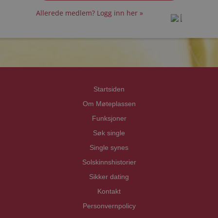
Allerede medlem? Logg inn her »
prot
prot
Priva
Priva
Startsiden
Om Møteplassen
Funksjoner
Søk single
Single synes
Solskinnshistorier
Sikker dating
Kontakt
Personvernpolicy