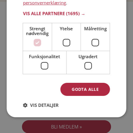
personvernerklæring
.
Bli medlem gratis!
VIS ALLE PARTNERE
(1695) →
Strengt
Ytelse
Målretting
Jeg er en:
Mann
Kvinne
nødvendig
Min alder:
Funksjonalitet
Ugradert
GODTA ALLE
VIS DETALJER
Jeg aksepterer
Medlemsvilkårene
Jeg aksepterer
Personvernreglene