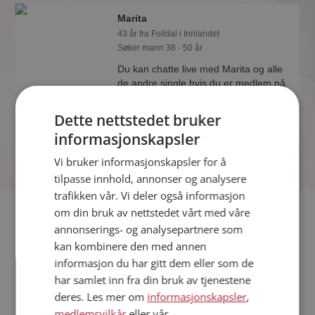
Marita
43 år fra Folldal i Innlandet
Søker mann 38 - 50 år
Du kan chatte live med Marita og alle
de andre single hvis du er medlem på
Møteplassen. Det er raskt og enkelt å
bli medlem.
Dette nettstedet bruker
informasjonskapsler
Vi bruker informasjonskapsler for å
tilpasse innhold, annonser og analysere
trafikken vår. Vi deler også informasjon
Fler single
om din bruk av nettstedet vårt med våre
annonserings- og analysepartnere som
kan kombinere den med annen
Flere singlekvinner fra Folldal
:
Liv
,
Barbro
,
Siw
informasjon du har gitt dem eller som de
Menn fra Folldal
har samlet inn fra din bruk av tjenestene
Date kvinner i Norge
deres. Les mer om
informasjonskapsler
,
Date menn i Norge
medlemsvilkår
eller vår