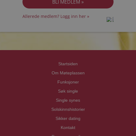
Allerede medlem? Logg inn her »
prot
prot
Priva
Priva
Startsiden
Om Møteplassen
Funksjoner
Søk single
Single synes
Solskinnshistorier
Sikker dating
Kontakt