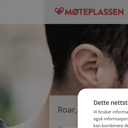
Dette netts
Roar, single mann f
Vi bruker informa
også informasjon
kan kombinere de