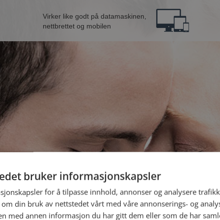
Virker like godt på datamaskinen,
nettbrettet og mobilen
tedet bruker informasjonskapsler
ra Tingvoll
B
sjonskapsler for å tilpasse innhold, annonser og analysere trafikk
 om din bruk av nettstedet vårt med våre annonserings- og anal
n med annen informasjon du har gitt dem eller som de har samlet
Jeg er en: