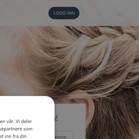
LOGG INN
li medlem gratis!
en vår. Vi deler
ysepartnere som
 inn fra din
Mann
Kvinne