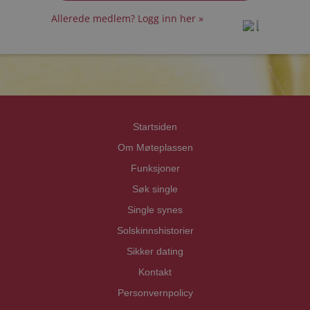
Allerede medlem? Logg inn her »
prot
prot
Priva
Priva
Startsiden
Om Møteplassen
Funksjoner
Søk single
Single synes
Solskinnshistorier
Sikker dating
Kontakt
Personvernpolicy