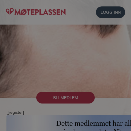
LOGG INN
BLI MEDLEM
[[register]