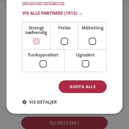
personvernerklæring
.
Bli medlem gratis!
VIS ALLE PARTNERE
(1913) →
Strengt
Ytelse
Målretting
Jeg er en:
Mann
Kvinne
nødvendig
Min alder:
Funksjonalitet
Ugradert
GODTA ALLE
VIS DETALJER
Jeg aksepterer
Medlemsvilkårene
Jeg aksepterer
Personvernreglene