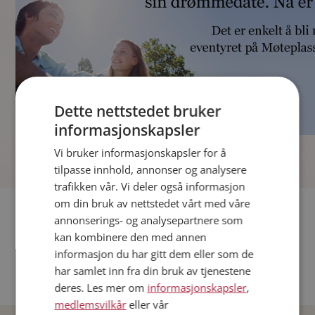
Dette nettstedet bruker
informasjonskapsler
]
Vi bruker informasjonskapsler for å
tilpasse innhold, annonser og analysere
trafikken vår. Vi deler også informasjon
om din bruk av nettstedet vårt med våre
Fler single
annonserings- og analysepartnere som
kan kombinere den med annen
Andre single fra Oslo
informasjon du har gitt dem eller som de
Date menn i Norge
har samlet inn fra din bruk av tjenestene
Date kvinner i Norge
deres. Les mer om
informasjonskapsler
,
medlemsvilkår
eller vår