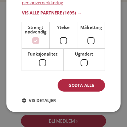
personvernerklæring
.
Bli medlem gratis!
VIS ALLE PARTNERE
(1695) →
Strengt
Ytelse
Målretting
Jeg er en:
Mann
Kvinne
nødvendig
Min alder:
Funksjonalitet
Ugradert
GODTA ALLE
VIS DETALJER
Jeg aksepterer
Medlemsvilkårene
Jeg aksepterer
Personvernreglene