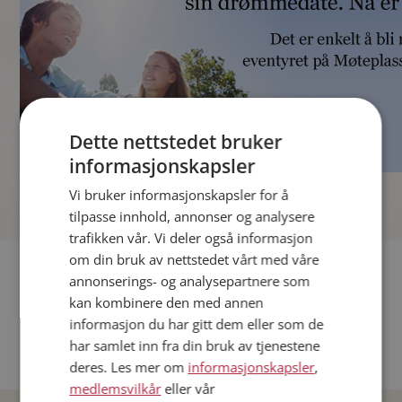
Dette nettstedet bruker
informasjonskapsler
]
Vi bruker informasjonskapsler for å
tilpasse innhold, annonser og analysere
trafikken vår. Vi deler også informasjon
om din bruk av nettstedet vårt med våre
Fler single
annonserings- og analysepartnere som
kan kombinere den med annen
Andre single fra Oslo
informasjon du har gitt dem eller som de
Date menn i Norge
har samlet inn fra din bruk av tjenestene
Date kvinner i Norge
deres. Les mer om
informasjonskapsler
,
medlemsvilkår
eller vår