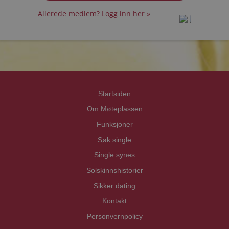
Allerede medlem? Logg inn her »
prot
prot
Priva
Priva
Startsiden
Om Møteplassen
Funksjoner
Søk single
Single synes
Solskinnshistorier
Sikker dating
Kontakt
Personvernpolicy