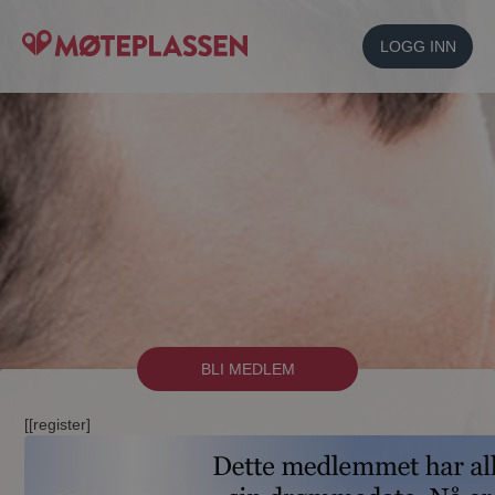
LOGG INN
BLI MEDLEM
[[register]