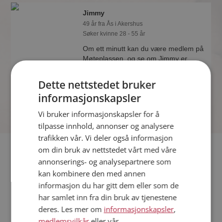
Jimmy
49 år fra Ås i Akershus
Søker kvinne 28 - 55 år
Om ett minutt kan du være medlem på
Møteplassen, og se om Jimmy er
drømmende eller praktisk! Det er
lettere å finne kjærligheten på nettet!
Dette nettstedet bruker
informasjonskapsler
Vi bruker informasjonskapsler for å
tilpasse innhold, annonser og analysere
trafikken vår. Vi deler også informasjon
Fler single
om din bruk av nettstedet vårt med våre
annonserings- og analysepartnere som
kan kombinere den med annen
Flere singlemenn fra Ås
:
Marlev
,
Braveheart
,
Alexander
informasjon du har gitt dem eller som de
Kvinner fra Ås
har samlet inn fra din bruk av tjenestene
Date kvinner i Norge
deres. Les mer om
informasjonskapsler
,
Date menn i Norge
medlemsvilkår
eller vår