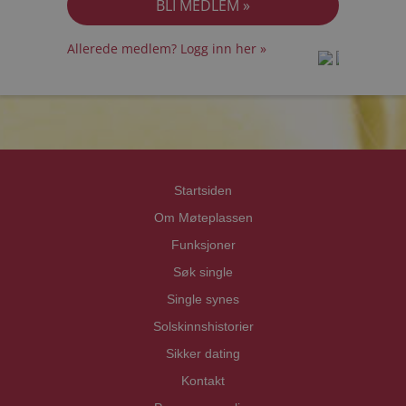
Allerede medlem? Logg inn her »
prot
prot
Priva
Priva
Startsiden
Om Møteplassen
Funksjoner
Søk single
Single synes
Solskinnshistorier
Sikker dating
Kontakt