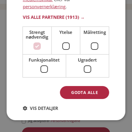
personvernerklæring
.
VIS ALLE PARTNERE
(1913) →
Bli medlem gratis!
Strengt
Ytelse
Målretting
nødvendig
Jeg er en:
Mann
Kvinne
Min alder:
Funksjonalitet
Ugradert
GODTA ALLE
VIS DETALJER
Jeg aksepterer
Medlemsvilkårene
Jeg aksepterer
Personvernreglene