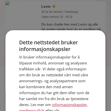
Levin
36 år fra Verdal i Trøndelag
Søker kvinne 26 - 40 år
Du kan chatte live med Levin og alle
de andre single hvis du er medlem på
Møteplassen. Det er raskt og enkelt å
bli medlem.
Dette nettstedet bruker
informasjonskapsler
Vi bruker informasjonskapsler for å
tilpasse innhold, annonser og analysere
trafikken vår. Vi deler også informasjon
Fler single
om din bruk av nettstedet vårt med våre
annonserings- og analysepartnere som
kan kombinere den med annen
Flere singlemenn fra Verdal
:
Helge
,
Per Johan
,
Terje
informasjon du har gitt dem eller som de
Kvinner fra Verdal
har samlet inn fra din bruk av tjenestene
Date kvinner i Norge
deres. Les mer om
informasjonskapsler
,
Date menn i Norge
medlemsvilkår
eller vår