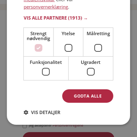
personvernerklæring
.
VIS ALLE PARTNERE
(1913) →
Bli medlem gratis!
Strengt
Ytelse
Målretting
nødvendig
Jeg er en:
Mann
Kvinne
Min alder:
Funksjonalitet
Ugradert
GODTA ALLE
VIS DETALJER
Jeg aksepterer
Medlemsvilkårene
Jeg aksepterer
Personvernreglene