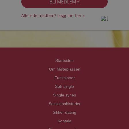
Allerede medlem? Logg inn her »
prot
prot
Priva
Priva
Startsiden
Om Møteplassen
Funksjoner
Søk single
Single synes
Solskinnshistorier
Sikker dating
Kontakt