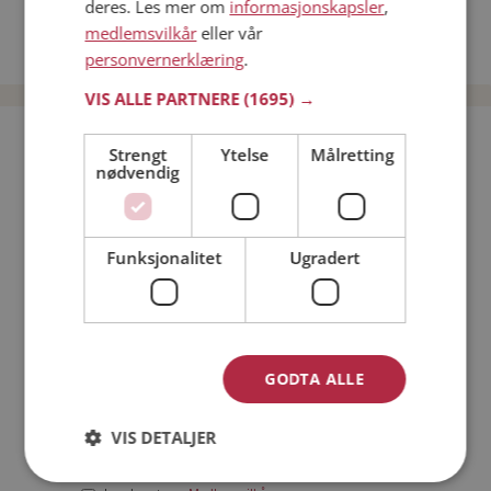
deres. Les mer om
informasjonskapsler
,
Date kvinner i Norge
medlemsvilkår
eller vår
Date menn i Norge
personvernerklæring
.
VIS ALLE PARTNERE
(1695) →
Bli medlem gratis!
Strengt
Ytelse
Målretting
nødvendig
Jeg er en:
Mann
Kvinne
Funksjonalitet
Ugradert
Min alder:
GODTA ALLE
VIS DETALJER