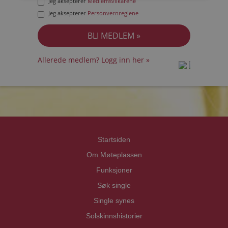
Jeg aksepterer
Medlemsvilkårene
Jeg aksepterer
Personvernreglene
Allerede medlem? Logg inn her »
prot
prot
Priva
Priva
Startsiden
Om Møteplassen
Funksjoner
Søk single
Single synes
Solskinnshistorier