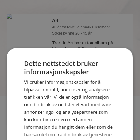
Art
40 år fra Midt-Telemark i Telemark
Søker kvinne 26 - 45 år
Tror du Art har et fotoalbum på
Møteplassen? Bli medlem og se selv.
Det finnes tusener av fotoalbum med
Dette nettstedet bruker
spennende bilder på sidene.
informasjonskapsler
Vi bruker informasjonskapsler for å
tilpasse innhold, annonser og analysere
trafikken vår. Vi deler også informasjon
om din bruk av nettstedet vårt med våre
Fler single
annonserings- og analysepartnere som
kan kombinere den med annen
Flere singlemenn fra Midt-Telemark
:
Marius
,
informasjon du har gitt dem eller som de
Kimuraniseksnorway
,
Ken
har samlet inn fra din bruk av tjenestene
Kvinner fra Midt-Telemark