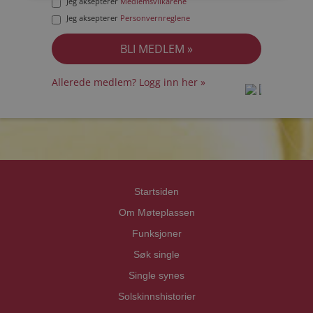
Jeg aksepterer
Medlemsvilkårene
Jeg aksepterer
Personvernreglene
Allerede medlem? Logg inn her »
prot
prot
Priva
Priva
Startsiden
Om Møteplassen
Funksjoner
Søk single
Single synes
Solskinnshistorier