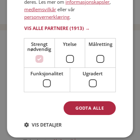
deres. Les mer om
informasjonskapsler
,
Date kvinner i Norge
medlemsvilkår
eller vår
Date menn i Norge
personvernerklæring
.
VIS ALLE PARTNERE
(1913) →
Bli medlem gratis!
Strengt
Ytelse
Målretting
nødvendig
Jeg er en:
Mann
Kvinne
Funksjonalitet
Ugradert
Min alder:
GODTA ALLE
VIS DETALJER