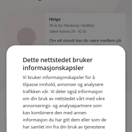
Helge
38 år fra Tønsberg i Vestfold
Søker kvinne 26 - 42 år
Om ett minutt kan du være medlem på
Møteplassen, og se om Helge er
drømmende eller praktisk! Det er
Dette nettstedet bruker
lettere å finne kjærligheten på nettet!
informasjonskapsler
Vi bruker informasjonskapsler for å
tilpasse innhold, annonser og analysere
trafikken vår. Vi deler også informasjon
om din bruk av nettstedet vårt med våre
Fler single
annonserings- og analysepartnere som
kan kombinere den med annen
Flere singlemenn fra Tønsberg
:
Tor-Henning
,
Nicklas
,
informasjon du har gitt dem eller som de
Sindre
har samlet inn fra din bruk av tjenestene
Kvinner fra Tønsberg