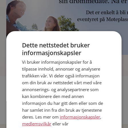
Dette nettstedet bruker
informasjonskapsler
]
Vi bruker informasjonskapsler for å
tilpasse innhold, annonser og analysere
trafikken vår. Vi deler også informasjon
om din bruk av nettstedet vårt med våre
Fler single
annonserings- og analysepartnere som
kan kombinere den med annen
Andre single fra Oslo
informasjon du har gitt dem eller som de
Date menn i Norge
har samlet inn fra din bruk av tjenestene
Date kvinner i Norge
deres. Les mer om
informasjonskapsler
,
medlemsvilkår
eller vår