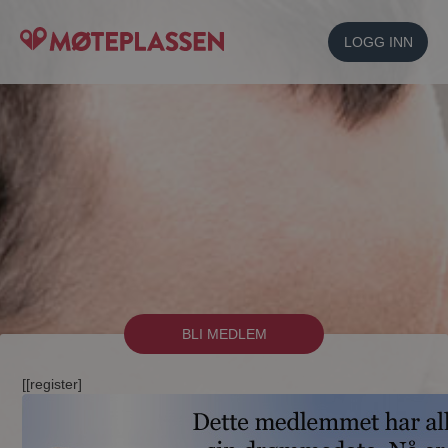
LOGG INN
BLI MEDLEM
[[register]