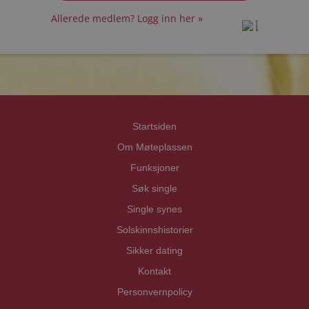
Allerede medlem? Logg inn her »
prot
prot
Priva
Priva
Startsiden
Om Møteplassen
Funksjoner
Søk single
Single synes
Solskinnshistorier
Sikker dating
Kontakt
Personvernpolicy