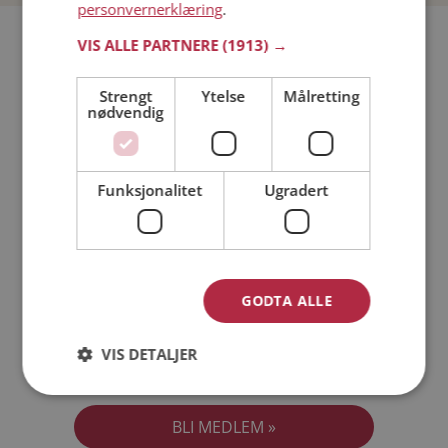
personvernerklæring
.
Bli medlem gratis!
VIS ALLE PARTNERE
(1913) →
Strengt
Ytelse
Målretting
Jeg er en:
Mann
Kvinne
nødvendig
Min alder:
Funksjonalitet
Ugradert
GODTA ALLE
VIS DETALJER
Jeg aksepterer
Medlemsvilkårene
Jeg aksepterer
Personvernreglene