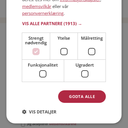
Date kvinner i Norge
medlemsvilkår
eller vår
Date menn i Norge
personvernerklæring
.
VIS ALLE PARTNERE
(1913) →
Bli medlem gratis!
Strengt
Ytelse
Målretting
nødvendig
Jeg er en:
Mann
Kvinne
Min alder:
Funksjonalitet
Ugradert
GODTA ALLE
VIS DETALJER
Jeg aksepterer
Medlemsvilkårene