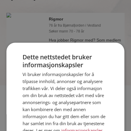
Rigmor
76 år fra Bjørnafjorden i Vestland
Søker mann 70 - 78 år
Hva jobber Rigmor med? Som medlem
på Møteplassen får du vite alle mulige
detaljer om de single.
Dette nettstedet bruker
informasjonskapsler
Vi bruker informasjonskapsler for å
tilpasse innhold, annonser og analysere
trafikken vår. Vi deler også informasjon
Fler single
om din bruk av nettstedet vårt med våre
annonserings- og analysepartnere som
kan kombinere den med annen
Flere singlekvinner fra Bjørnafjorden
:
Ann Christin
,
R-S
,
informasjon du har gitt dem eller som de
Maria
har samlet inn fra din bruk av tjenestene
Menn fra Bjørnafjorden
deres. Les mer om
informasjonskapsler
,