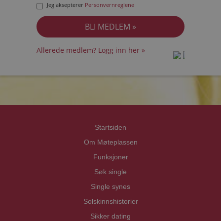
Jeg aksepterer
Personvernreglene
Allerede medlem? Logg inn her »
prot
prot
Priva
Priva
Startsiden
Om Møteplassen
Funksjoner
Søk single
Single synes
Solskinnshistorier
Sikker dating