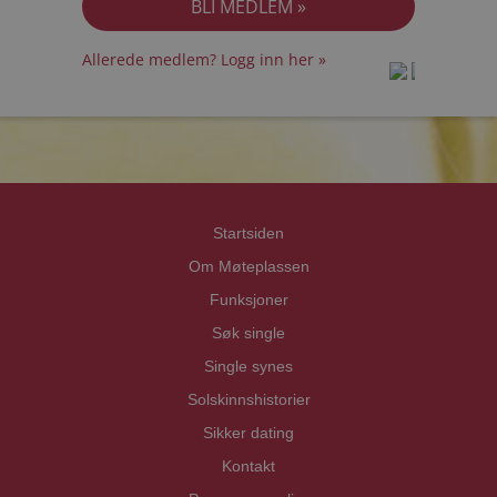
Allerede medlem? Logg inn her »
prot
prot
Priva
Priva
Startsiden
Om Møteplassen
Funksjoner
Søk single
Single synes
Solskinnshistorier
Sikker dating
Kontakt