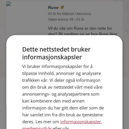
Rune
63 år fra Nittedal i Akershus
Søker kvinne 49 - 62 år
Vil du vite om Rune er den rette for
deg? Bli medlem og se hva Rune liker
å gjøre om kvelden. Kanskje en
treningsentusiast som deg selv?
Dette nettstedet bruker
informasjonskapsler
Vi bruker informasjonskapsler for å
tilpasse innhold, annonser og analysere
trafikken vår. Vi deler også informasjon
Fler single
om din bruk av nettstedet vårt med våre
annonserings- og analysepartnere som
kan kombinere den med annen
Flere singlemenn fra Nittedal
:
Thomas
,
Simen
,
John Magne
informasjon du har gitt dem eller som de
Kvinner fra Nittedal
har samlet inn fra din bruk av tjenestene
Date kvinner i Norge
deres. Les mer om
informasjonskapsler
,
Date menn i Norge
medlemsvilkår
eller vår