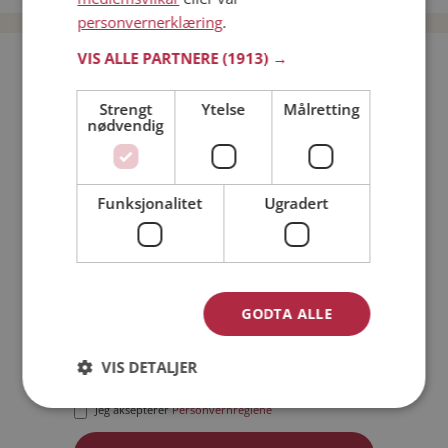
personvernerklæring
.
VIS ALLE PARTNERE
(1913) →
Bli medlem gratis!
Strengt
Ytelse
Målretting
nødvendig
Jeg er en:
Mann
Kvinne
Min alder:
Funksjonalitet
Ugradert
GODTA ALLE
VIS DETALJER
Jeg aksepterer
Medlemsvilkårene
Jeg aksepterer
Personvernreglene