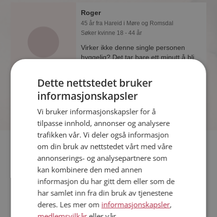
Roger
45 år fra Hareid i Møre og Romsdal
Søker kvinne 18 - 44 år
Virker ikke denne single personen
hyggelig? Det tar bare ett minutt å bli
medlem på Møteplassen, slik at du kan
finne ut alt om Roger.
Dette nettstedet bruker
informasjonskapsler
Vi bruker informasjonskapsler for å
tilpasse innhold, annonser og analysere
trafikken vår. Vi deler også informasjon
Fler single
om din bruk av nettstedet vårt med våre
annonserings- og analysepartnere som
kan kombinere den med annen
Flere singlemenn fra Hareid
:
Per M
,
Magne
,
Samim
informasjon du har gitt dem eller som de
Kvinner fra Hareid
har samlet inn fra din bruk av tjenestene
Date kvinner i Norge
deres. Les mer om
informasjonskapsler
,
Date menn i Norge
medlemsvilkår
eller vår