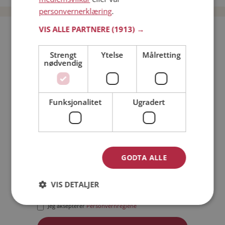
personvernerklæring
.
VIS ALLE PARTNERE
(1913) →
Bli medlem gratis!
Strengt
Ytelse
Målretting
nødvendig
Jeg er en:
Mann
Kvinne
Min alder:
Funksjonalitet
Ugradert
GODTA ALLE
VIS DETALJER
Jeg aksepterer
Medlemsvilkårene
Jeg aksepterer
Personvernreglene