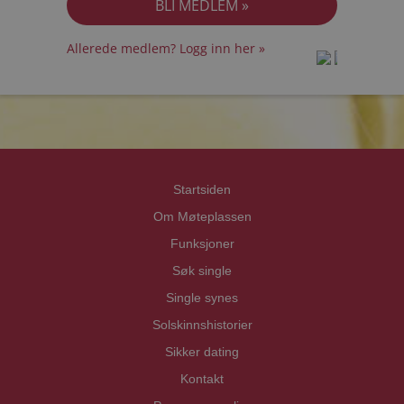
Allerede medlem? Logg inn her »
prot
prot
Priva
Priva
Startsiden
Om Møteplassen
Funksjoner
Søk single
Single synes
Solskinnshistorier
Sikker dating
Kontakt