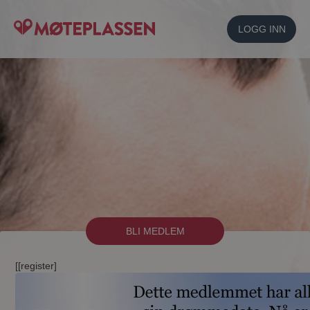
LOGG INN
BLI MEDLEM
[[register]