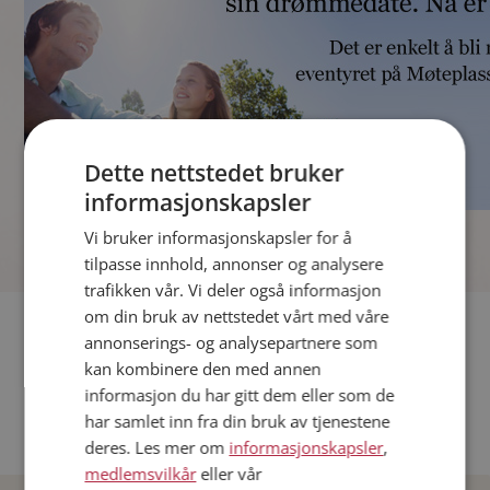
Dette nettstedet bruker
informasjonskapsler
]
Vi bruker informasjonskapsler for å
tilpasse innhold, annonser og analysere
trafikken vår. Vi deler også informasjon
om din bruk av nettstedet vårt med våre
Fler single
annonserings- og analysepartnere som
kan kombinere den med annen
Andre single fra Oslo
informasjon du har gitt dem eller som de
Date menn i Norge
har samlet inn fra din bruk av tjenestene
Date kvinner i Norge
deres. Les mer om
informasjonskapsler
,
medlemsvilkår
eller vår