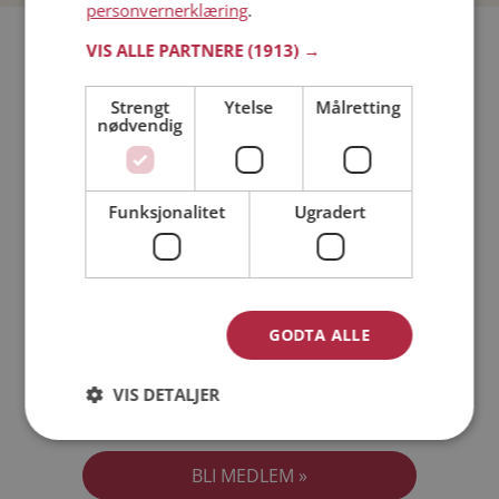
personvernerklæring
.
Bli medlem gratis!
VIS ALLE PARTNERE
(1913) →
Strengt
Ytelse
Målretting
Jeg er en:
Mann
Kvinne
nødvendig
Min alder:
Funksjonalitet
Ugradert
GODTA ALLE
VIS DETALJER
Jeg aksepterer
Medlemsvilkårene
Jeg aksepterer
Personvernreglene