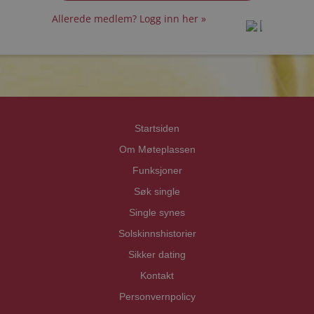
Allerede medlem? Logg inn her »
prot
prot
Priva
Priva
Startsiden
Om Møteplassen
Funksjoner
Søk single
Single synes
Solskinnshistorier
Sikker dating
Kontakt
Personvernpolicy