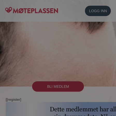
LOGG INN
BLI MEDLEM
[[register]