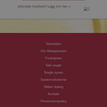
Allerede medlem? Logg inn her »
prot
prot
Priva
Priva
Startsiden
Om Møteplassen
Funksjoner
Søk single
Single synes
Solskinnshistorier
Sikker dating
Kontakt
Personvernpolicy