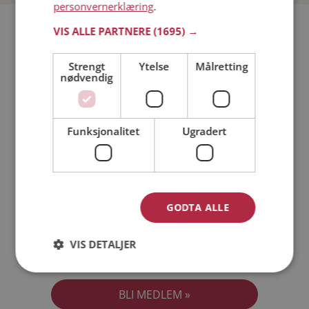
personvernerklæring
.
Bli medlem gratis!
VIS ALLE PARTNERE
(1695) →
Strengt
Ytelse
Målretting
Jeg er en:
Mann
Kvinne
nødvendig
Min alder:
Funksjonalitet
Ugradert
GODTA ALLE
VIS DETALJER
Jeg aksepterer
Medlemsvilkårene
Jeg aksepterer
Personvernreglene