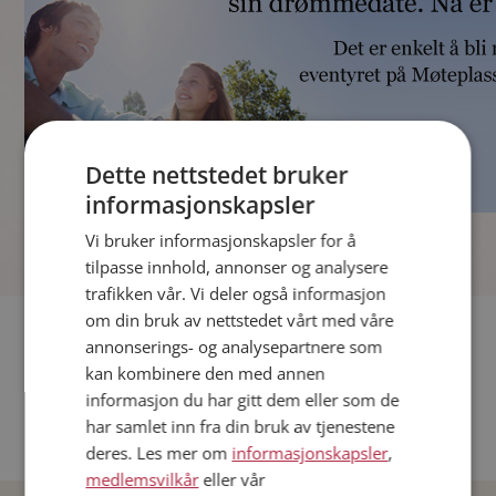
Dette nettstedet bruker
informasjonskapsler
]
Vi bruker informasjonskapsler for å
tilpasse innhold, annonser og analysere
trafikken vår. Vi deler også informasjon
om din bruk av nettstedet vårt med våre
Fler single
annonserings- og analysepartnere som
kan kombinere den med annen
Andre single fra Oslo
informasjon du har gitt dem eller som de
Date menn i Norge
har samlet inn fra din bruk av tjenestene
Date kvinner i Norge
deres. Les mer om
informasjonskapsler
,
medlemsvilkår
eller vår