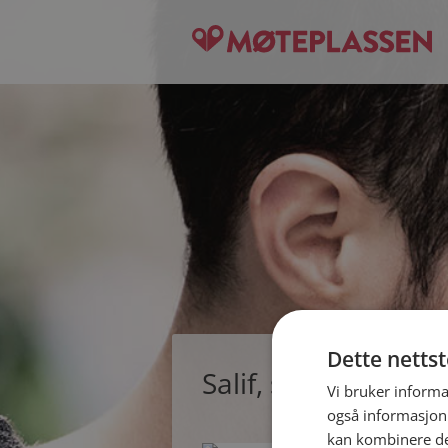
Dette netts
Salif, single mann 
Vi bruker informa
også informasjon
kan kombinere de