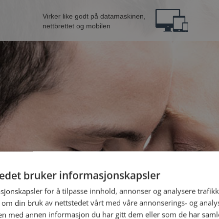
Virker like godt på datamaskinen,
nettbrettet og mobilen
tedet bruker informasjonskapsler
fra Kristiansund
B
sjonskapsler for å tilpasse innhold, annonser og analysere trafikk
 om din bruk av nettstedet vårt med våre annonserings- og anal
n med annen informasjon du har gitt dem eller som de har samlet
Jeg er en: