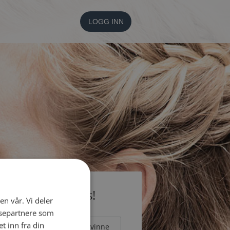
LOGG INN
li medlem gratis!
en vår. Vi deler
ysepartnere som
 inn fra din
Mann
Kvinne