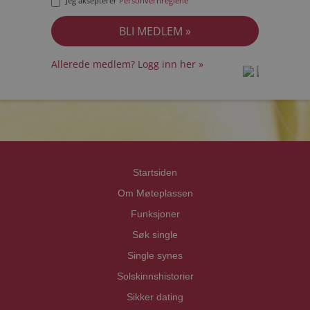
Jeg aksepterer
Personvernreglene
Allerede medlem? Logg inn her »
prot
prot
Priva
Priva
Startsiden
Om Møteplassen
Funksjoner
Søk single
Single synes
Solskinnshistorier
Sikker dating