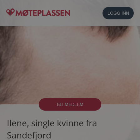
LOGG INN
BLI MEDLEM
Ilene, single kvinne fra
Sandefjord