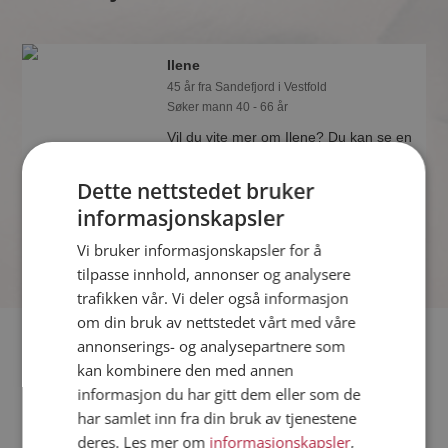
Ilene
45 år fra Sandefjord i Vestfold
Søker mann 40 - 66 år
Vil du vite mer om Ilene? Du kan se en
fullstendig profil med opplysninger og
bilder hvis du er medlem på
Dette nettstedet bruker
Møteplassen.
informasjonskapsler
Vi bruker informasjonskapsler for å
tilpasse innhold, annonser og analysere
trafikken vår. Vi deler også informasjon
om din bruk av nettstedet vårt med våre
Fler single
annonserings- og analysepartnere som
kan kombinere den med annen
informasjon du har gitt dem eller som de
Flere singlekvinner fra Sandefjord
:
Odeth
,
Elin
,
Birgitte
har samlet inn fra din bruk av tjenestene
Menn fra Sandefjord
deres. Les mer om
informasjonskapsler
,
Date kvinner i Norge