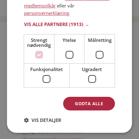
medlemsvilkår
eller vår
Date menn i Norge
personvernerklæring
.
VIS ALLE PARTNERE
(1913) →
Bli medlem gratis!
Strengt
Ytelse
Målretting
nødvendig
Jeg er en:
Mann
Kvinne
Min alder:
Funksjonalitet
Ugradert
GODTA ALLE
VIS DETALJER
Jeg aksepterer
Medlemsvilkårene