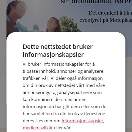
Dette nettstedet bruker
informasjonskapsler
]
Vi bruker informasjonskapsler for å
tilpasse innhold, annonser og analysere
trafikken vår. Vi deler også informasjon
om din bruk av nettstedet vårt med våre
Fler single
annonserings- og analysepartnere som
kan kombinere den med annen
Andre single fra Oslo
informasjon du har gitt dem eller som de
Date menn i Norge
har samlet inn fra din bruk av tjenestene
Date kvinner i Norge
deres. Les mer om
informasjonskapsler
,
medlemsvilkår
eller vår