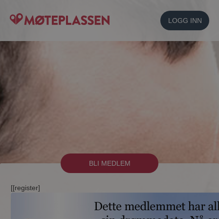
LOGG INN
BLI MEDLEM
[[register]