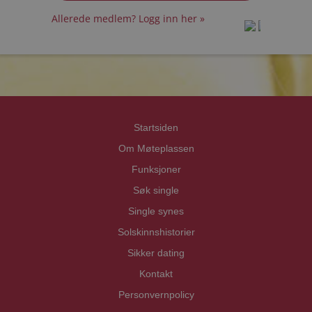
Allerede medlem? Logg inn her »
prot
prot
Priva
Priva
Startsiden
Om Møteplassen
Funksjoner
Søk single
Single synes
Solskinnshistorier
Sikker dating
Kontakt
Personvernpolicy