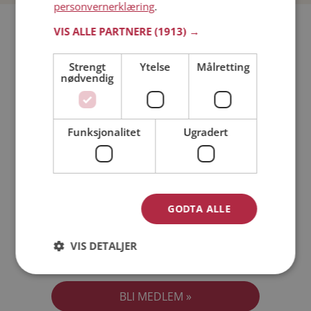
personvernerklæring
.
Bli medlem gratis!
VIS ALLE PARTNERE
(1913) →
Strengt
Ytelse
Målretting
Jeg er en:
Mann
Kvinne
nødvendig
Min alder:
Funksjonalitet
Ugradert
GODTA ALLE
VIS DETALJER
Jeg aksepterer
Medlemsvilkårene
Jeg aksepterer
Personvernreglene