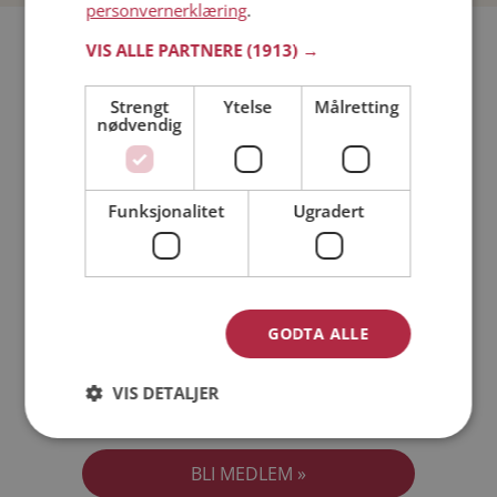
personvernerklæring
.
Bli medlem gratis!
VIS ALLE PARTNERE
(1913) →
Strengt
Ytelse
Målretting
Jeg er en:
Mann
Kvinne
nødvendig
Min alder:
Funksjonalitet
Ugradert
GODTA ALLE
VIS DETALJER
Jeg aksepterer
Medlemsvilkårene
Jeg aksepterer
Personvernreglene