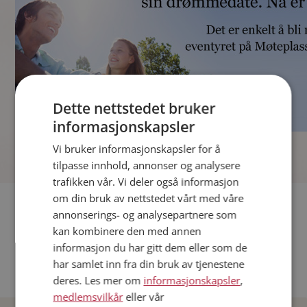
Dette nettstedet bruker
informasjonskapsler
]
Vi bruker informasjonskapsler for å
tilpasse innhold, annonser og analysere
trafikken vår. Vi deler også informasjon
om din bruk av nettstedet vårt med våre
Fler single
annonserings- og analysepartnere som
kan kombinere den med annen
Andre single fra Oslo
informasjon du har gitt dem eller som de
Date menn i Norge
har samlet inn fra din bruk av tjenestene
Date kvinner i Norge
deres. Les mer om
informasjonskapsler
,
medlemsvilkår
eller vår