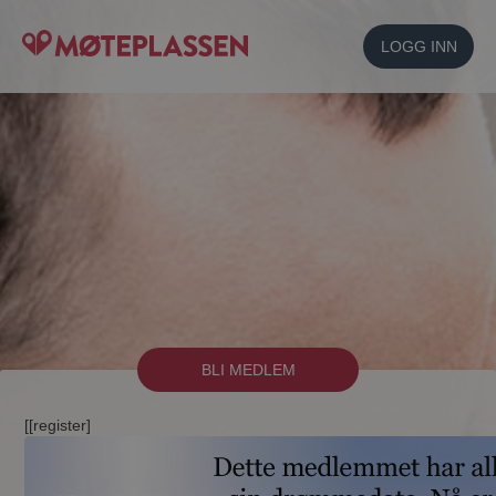
LOGG INN
BLI MEDLEM
[[register]