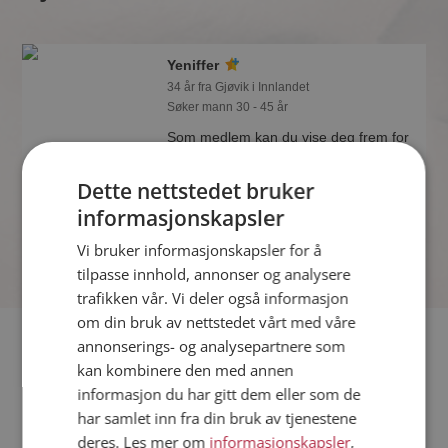
Yeniffer
34 år fra Gjøvik i Innlandet
Søker mann 30 - 45 år
Som medlem kan du vise deg frem for
Yeniffer og tusener av andre single på
Møteplassen! Ta sjansen og se hvem
Dette nettstedet bruker
som synes du er interessant.
informasjonskapsler
Vi bruker informasjonskapsler for å
tilpasse innhold, annonser og analysere
trafikken vår. Vi deler også informasjon
om din bruk av nettstedet vårt med våre
Fler single
annonserings- og analysepartnere som
kan kombinere den med annen
informasjon du har gitt dem eller som de
Flere singlekvinner fra Gjøvik
:
Amayeta
,
Kristin
,
Sølvi
har samlet inn fra din bruk av tjenestene
Menn fra Gjøvik
deres. Les mer om
informasjonskapsler
,
Date kvinner i Norge