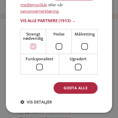
medlemsvilkår
eller vår
Date menn i Norge
personvernerklæring
.
VIS ALLE PARTNERE
(1913) →
Bli medlem gratis!
Strengt
Ytelse
Målretting
nødvendig
Jeg er en:
Mann
Kvinne
Min alder:
Funksjonalitet
Ugradert
GODTA ALLE
VIS DETALJER
Jeg aksepterer
Medlemsvilkårene