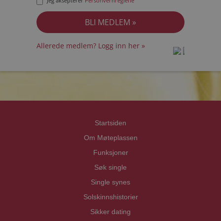
Jeg aksepterer
Personvernreglene
Allerede medlem? Logg inn her »
prot
prot
Priva
Priva
Startsiden
Om Møteplassen
Funksjoner
Søk single
Single synes
Solskinnshistorier
Sikker dating