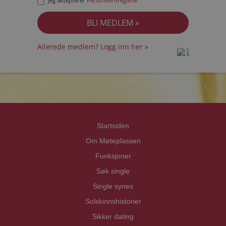
Jeg aksepterer
Personvernreglene
Allerede medlem? Logg inn her »
prot
prot
Priva
Priva
Startsiden
Om Møteplassen
Funksjoner
Søk single
Single synes
Solskinnshistorier
Sikker dating