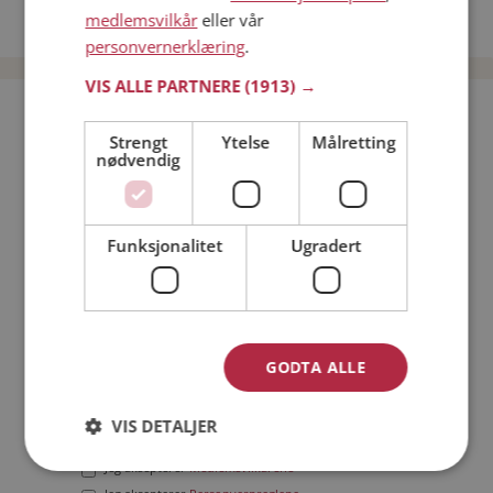
medlemsvilkår
eller vår
Date menn i Norge
personvernerklæring
.
VIS ALLE PARTNERE
(1913) →
Bli medlem gratis!
Strengt
Ytelse
Målretting
nødvendig
Jeg er en:
Mann
Kvinne
Min alder:
Funksjonalitet
Ugradert
GODTA ALLE
VIS DETALJER
Jeg aksepterer
Medlemsvilkårene