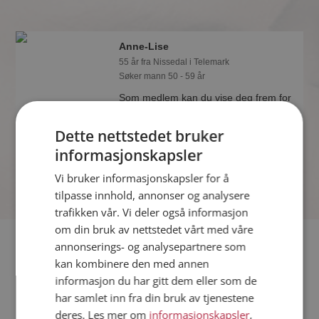
Anne-Lise
55 år fra Nissedal i Telemark
Søker mann 50 - 59 år
Som medlem kan du vise deg frem for
Anne-Lise og tusener av andre single
på Møteplassen! Ta sjansen og se
Dette nettstedet bruker
hvem som synes du er interessant.
informasjonskapsler
Vi bruker informasjonskapsler for å
tilpasse innhold, annonser og analysere
trafikken vår. Vi deler også informasjon
om din bruk av nettstedet vårt med våre
Fler single
annonserings- og analysepartnere som
kan kombinere den med annen
informasjon du har gitt dem eller som de
Flere singlekvinner fra Nissedal
:
Patt
,
Bente
,
Milla
har samlet inn fra din bruk av tjenestene
Menn fra Nissedal
deres. Les mer om
informasjonskapsler
,
Date kvinner i Norge