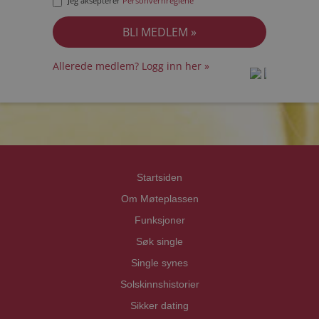
Jeg aksepterer
Personvernreglene
Allerede medlem? Logg inn her »
prot
prot
Priva
Priva
Startsiden
Om Møteplassen
Funksjoner
Søk single
Single synes
Solskinnshistorier
Sikker dating