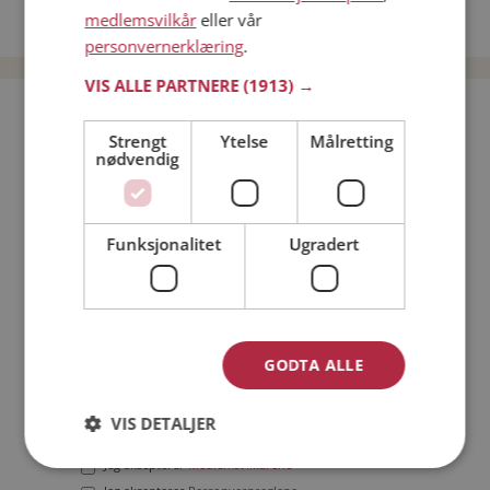
medlemsvilkår
eller vår
Date menn i Norge
personvernerklæring
.
VIS ALLE PARTNERE
(1913) →
Bli medlem gratis!
Strengt
Ytelse
Målretting
nødvendig
Jeg er en:
Mann
Kvinne
Min alder:
Funksjonalitet
Ugradert
GODTA ALLE
VIS DETALJER
Jeg aksepterer
Medlemsvilkårene