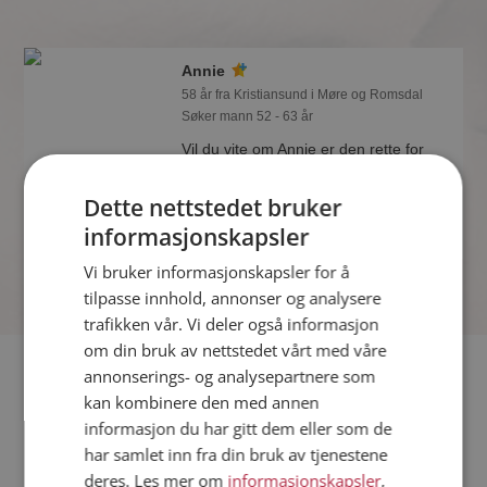
Annie
58 år fra Kristiansund i Møre og Romsdal
Søker mann 52 - 63 år
Vil du vite om Annie er den rette for
deg? Bli medlem og se hva Annie liker
å gjøre om kvelden. Kanskje en
Dette nettstedet bruker
treningsentusiast som deg selv?
informasjonskapsler
Vi bruker informasjonskapsler for å
tilpasse innhold, annonser og analysere
trafikken vår. Vi deler også informasjon
om din bruk av nettstedet vårt med våre
Fler single
annonserings- og analysepartnere som
kan kombinere den med annen
informasjon du har gitt dem eller som de
Flere singlekvinner fra Kristiansund
:
Solin
,
Unni
,
Toril
har samlet inn fra din bruk av tjenestene
Menn fra Kristiansund
deres. Les mer om
informasjonskapsler
,
Date kvinner i Norge