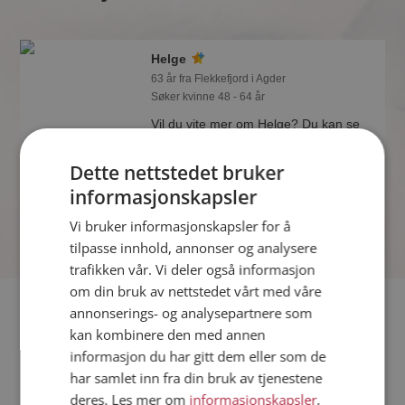
Helge
63 år fra Flekkefjord i Agder
Søker kvinne 48 - 64 år
Vil du vite mer om Helge? Du kan se
en fullstendig profil med opplysninger
og bilder hvis du er medlem på
Dette nettstedet bruker
Møteplassen.
informasjonskapsler
Vi bruker informasjonskapsler for å
tilpasse innhold, annonser og analysere
trafikken vår. Vi deler også informasjon
om din bruk av nettstedet vårt med våre
Fler single
annonserings- og analysepartnere som
kan kombinere den med annen
informasjon du har gitt dem eller som de
Flere singlemenn fra Flekkefjord
:
Karim
,
Nils O
,
Roger
har samlet inn fra din bruk av tjenestene
Kvinner fra Flekkefjord
deres. Les mer om
informasjonskapsler
,
Date kvinner i Norge