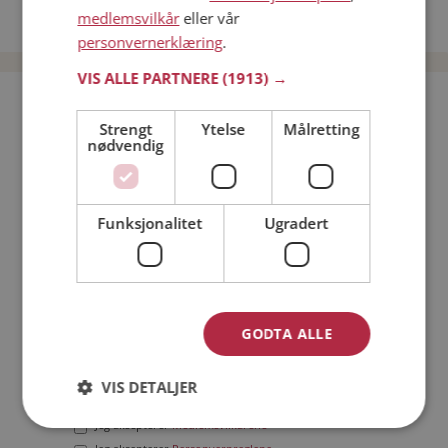
medlemsvilkår
eller vår
Date menn i Norge
personvernerklæring
.
VIS ALLE PARTNERE
(1913) →
Bli medlem gratis!
Strengt
Ytelse
Målretting
nødvendig
Jeg er en:
Mann
Kvinne
Min alder:
Funksjonalitet
Ugradert
GODTA ALLE
VIS DETALJER
Jeg aksepterer
Medlemsvilkårene