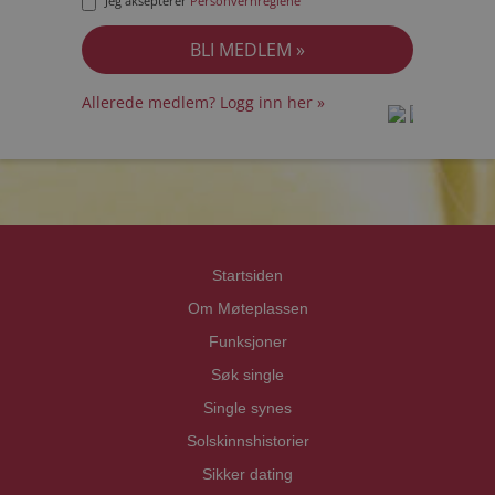
Jeg aksepterer
Personvernreglene
Allerede medlem? Logg inn her »
prot
prot
Priva
Priva
Startsiden
Om Møteplassen
Funksjoner
Søk single
Single synes
Solskinnshistorier
Sikker dating