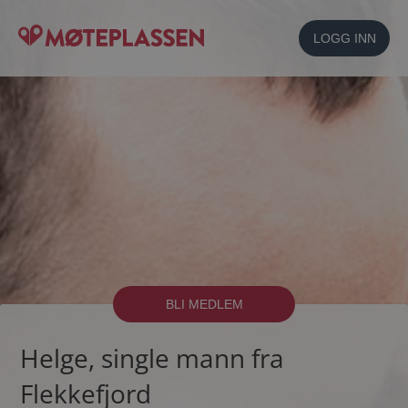
LOGG INN
BLI MEDLEM
Helge, single mann fra
Flekkefjord