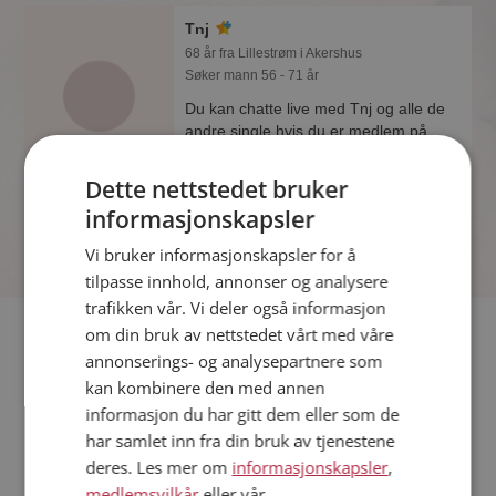
Tnj
68 år fra Lillestrøm i Akershus
Søker mann 56 - 71 år
Du kan chatte live med Tnj og alle de
andre single hvis du er medlem på
Møteplassen. Det er raskt og enkelt å
bli medlem.
Dette nettstedet bruker
informasjonskapsler
Vi bruker informasjonskapsler for å
tilpasse innhold, annonser og analysere
trafikken vår. Vi deler også informasjon
Fler single
om din bruk av nettstedet vårt med våre
annonserings- og analysepartnere som
kan kombinere den med annen
Flere singlekvinner fra Lillestrøm
:
Verostein
,
Toril
,
Camilla
informasjon du har gitt dem eller som de
Menn fra Lillestrøm
har samlet inn fra din bruk av tjenestene
Date kvinner i Norge
deres. Les mer om
informasjonskapsler
,
Date menn i Norge
medlemsvilkår
eller vår