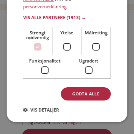
personvernerklæring
.
VIS ALLE PARTNERE
(1913) →
Bli medlem gratis!
Strengt
Ytelse
Målretting
nødvendig
Jeg er en:
Mann
Kvinne
Min alder:
Funksjonalitet
Ugradert
GODTA ALLE
VIS DETALJER
Jeg aksepterer
Medlemsvilkårene
Jeg aksepterer
Personvernreglene