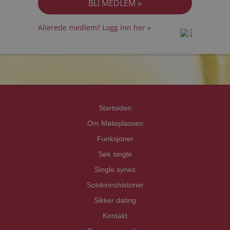
Allerede medlem? Logg inn her »
prot
prot
Priva
Priva
Startsiden
Om Møteplassen
Funksjoner
Søk single
Single synes
Solskinnshistorier
Sikker dating
Kontakt