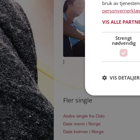
bruk av tjeneste
personvernerklæ
VIS ALLE PARTN
Strengt
nødvendig
]
VIS DETALJER
Fler single
Andre single fra Oslo
Date menn i Norge
Date kvinner i Norge