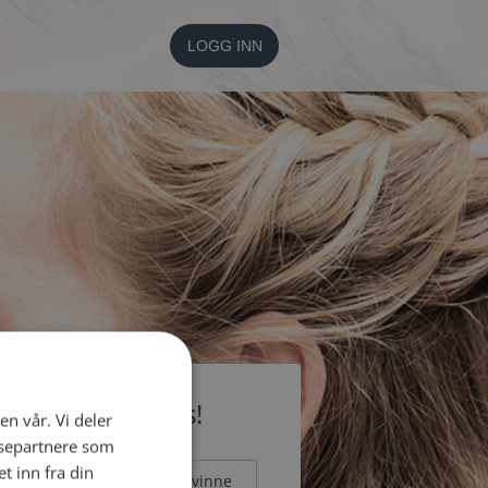
LOGG INN
li medlem gratis!
en vår. Vi deler
ysepartnere som
 inn fra din
Mann
Kvinne