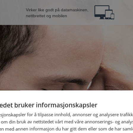
Virker like godt på datamaskinen,
nettbrettet og mobilen
tedet bruker informasjonskapsler
B
sjonskapsler for å tilpasse innhold, annonser og analysere trafikk
 om din bruk av nettstedet vårt med våre annonserings- og anal
n med annen informasjon du har gitt dem eller som de har samlet
Jeg er en: