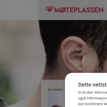
Dette netts
[[register]
Vi bruker informa
også informasjon
kan kombinere de