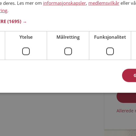
ne deres. Les mer om
informasjonskapsler
,
medlemsvilkår
eller vå
ring
.
Min alder
ERE
(1695) →
Ytelse
Målretting
Funksjonalitet
Jeg aks
Jeg aks
Allerede 