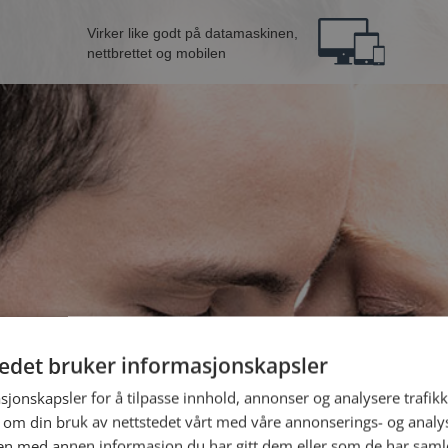
Virker like godt på datamaskinen,
nettbrettet og mobilen
tedet bruker informasjonskapsler
B
sjonskapsler for å tilpasse innhold, annonser og analysere trafikk
 om din bruk av nettstedet vårt med våre annonserings- og anal
Jeg er en:
n med annen informasjon du har gitt dem eller som de har samlet