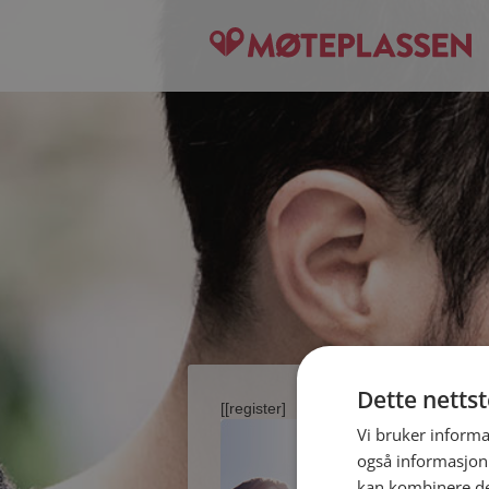
Dette netts
[[register]
Vi bruker informa
også informasjon
kan kombinere de