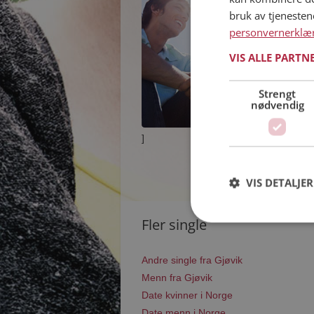
bruk av tjeneste
personvernerklæ
VIS ALLE PARTN
Strengt
nødvendig
]
VIS DETALJER
Fler single
Andre single fra Gjøvik
Menn fra Gjøvik
Date kvinner i Norge
Date menn i Norge