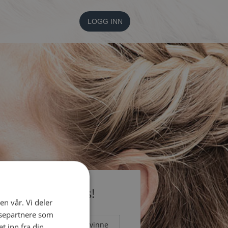
LOGG INN
li medlem gratis!
en vår. Vi deler
ysepartnere som
Mann
Kvinne
 inn fra din