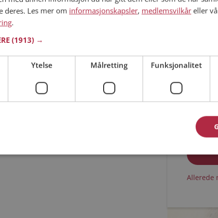
ne deres. Les mer om
informasjonskapsler
,
medlemsvilkår
eller vå
Min alder
ring
.
ERE
(1913) →
Ytelse
Målretting
Funksjonalitet
Jeg aks
Jeg aks
Allerede 