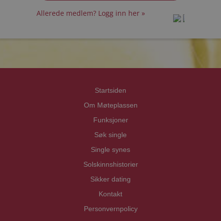
Allerede medlem? Logg inn her »
prot
prot
Priva
Priva
Startsiden
Om Møteplassen
Funksjoner
Søk single
Single synes
Solskinnshistorier
Sikker dating
Kontakt
Personvernpolicy