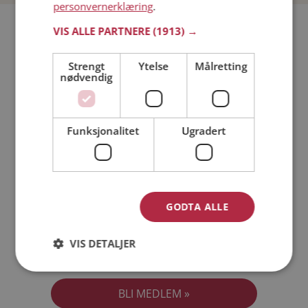
personvernerklæring
.
Bli medlem gratis!
VIS ALLE PARTNERE
(1913) →
Strengt
Ytelse
Målretting
Jeg er en:
Mann
Kvinne
nødvendig
Min alder:
Funksjonalitet
Ugradert
GODTA ALLE
VIS DETALJER
Jeg aksepterer
Medlemsvilkårene
Jeg aksepterer
Personvernreglene