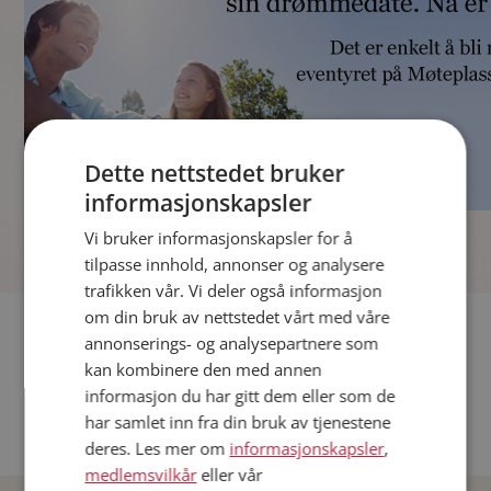
Dette nettstedet bruker
informasjonskapsler
]
Vi bruker informasjonskapsler for å
tilpasse innhold, annonser og analysere
trafikken vår. Vi deler også informasjon
om din bruk av nettstedet vårt med våre
Fler single
annonserings- og analysepartnere som
kan kombinere den med annen
Andre single fra Oslo
informasjon du har gitt dem eller som de
Date menn i Norge
har samlet inn fra din bruk av tjenestene
Date kvinner i Norge
deres. Les mer om
informasjonskapsler
,
medlemsvilkår
eller vår