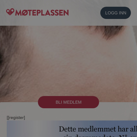
LOGG INN
BLI MEDLEM
[[register]