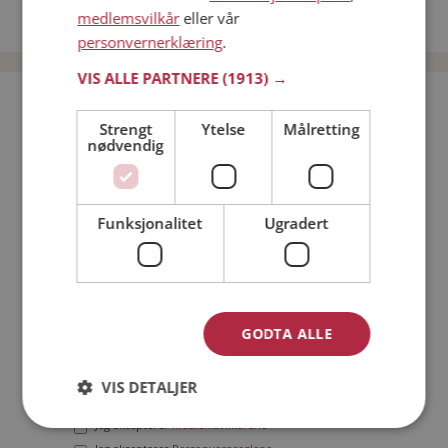
medlemsvilkår
eller vår
Date menn i Norge
personvernerklæring
.
VIS ALLE PARTNERE
(1913) →
Bli medlem gratis!
Strengt
Ytelse
Målretting
nødvendig
Jeg er en:
Mann
Kvinne
Min alder:
Funksjonalitet
Ugradert
GODTA ALLE
VIS DETALJER
Jeg aksepterer
Medlemsvilkårene