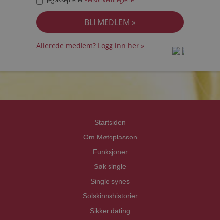
Jeg aksepterer
Personvernreglene
Allerede medlem? Logg inn her »
prot
prot
Priva
Priva
Startsiden
Om Møteplassen
Funksjoner
Søk single
Single synes
Solskinnshistorier
Sikker dating