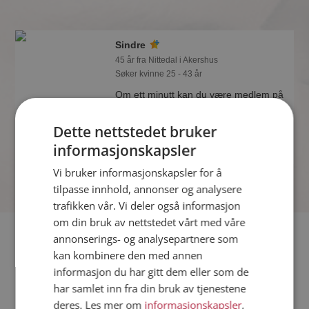
Sindre
45 år fra Nittedal i Akershus
Søker kvinne 25 - 43 år
Om ett minutt kan du være medlem på
Møteplassen, og se om Sindre er
drømmende eller praktisk! Det er
Dette nettstedet bruker
lettere å finne kjærligheten på nettet!
informasjonskapsler
Vi bruker informasjonskapsler for å
tilpasse innhold, annonser og analysere
trafikken vår. Vi deler også informasjon
om din bruk av nettstedet vårt med våre
Fler single
annonserings- og analysepartnere som
kan kombinere den med annen
informasjon du har gitt dem eller som de
Flere singlemenn fra Nittedal
:
Vidar
,
Hadi
,
Pål André
har samlet inn fra din bruk av tjenestene
Kvinner fra Nittedal
deres. Les mer om
informasjonskapsler
,
Date kvinner i Norge