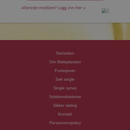
Allerede medlem? Logg inn her »
prot
prot
Priva
Priva
Startsiden
Om Møteplassen
Funksjoner
Søk single
Single synes
Solskinnshistorier
Sikker dating
Kontakt
Personvernpolicy