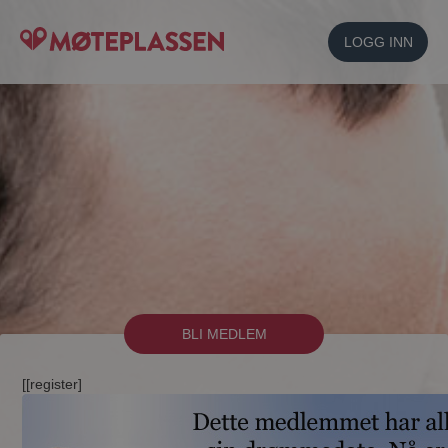
LOGG INN
BLI MEDLEM
[[register]