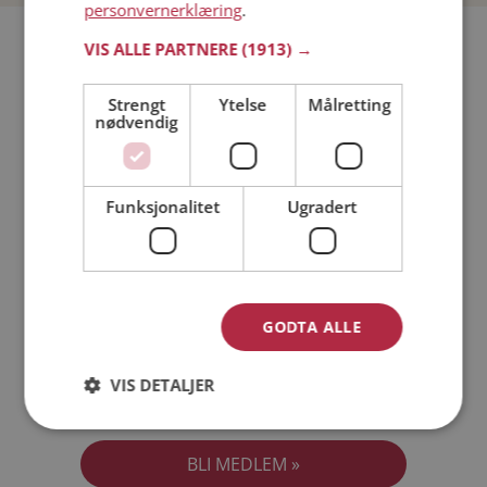
personvernerklæring
.
Bli medlem gratis!
VIS ALLE PARTNERE
(1913) →
Strengt
Ytelse
Målretting
Jeg er en:
Mann
Kvinne
nødvendig
Min alder:
Funksjonalitet
Ugradert
GODTA ALLE
VIS DETALJER
Jeg aksepterer
Medlemsvilkårene
Jeg aksepterer
Personvernreglene