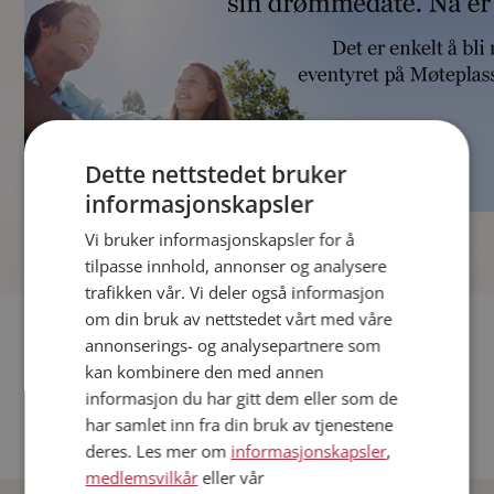
Dette nettstedet bruker
informasjonskapsler
]
Vi bruker informasjonskapsler for å
tilpasse innhold, annonser og analysere
trafikken vår. Vi deler også informasjon
om din bruk av nettstedet vårt med våre
Fler single
annonserings- og analysepartnere som
kan kombinere den med annen
Andre single fra Oslo
informasjon du har gitt dem eller som de
Date menn i Norge
har samlet inn fra din bruk av tjenestene
Date kvinner i Norge
deres. Les mer om
informasjonskapsler
,
medlemsvilkår
eller vår