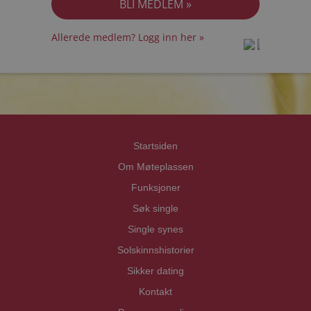
Allerede medlem? Logg inn her »
prot
prot
Priva
Priva
Startsiden
Om Møteplassen
Funksjoner
Søk single
Single synes
Solskinnshistorier
Sikker dating
Kontakt