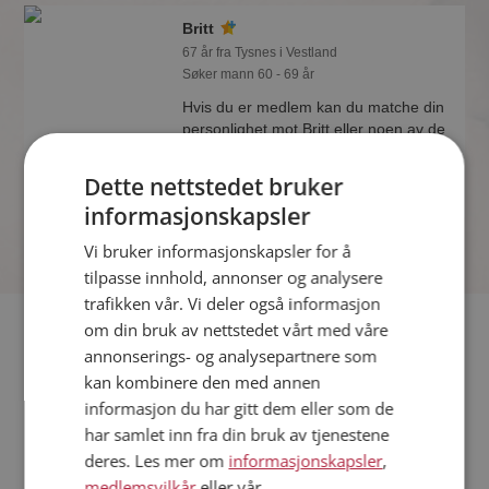
Britt
67 år fra Tysnes i Vestland
Søker mann 60 - 69 år
Hvis du er medlem kan du matche din
personlighet mot Britt eller noen av de
andre single. Kanskje passer dere
sammen som hånd i hanske?
Dette nettstedet bruker
informasjonskapsler
Vi bruker informasjonskapsler for å
tilpasse innhold, annonser og analysere
trafikken vår. Vi deler også informasjon
Fler single
om din bruk av nettstedet vårt med våre
annonserings- og analysepartnere som
kan kombinere den med annen
Flere singlekvinner fra Tysnes
:
Rigmor
,
Yana
,
Lisbeth
informasjon du har gitt dem eller som de
Menn fra Tysnes
har samlet inn fra din bruk av tjenestene
Date kvinner i Norge
deres. Les mer om
informasjonskapsler
,
Date menn i Norge
medlemsvilkår
eller vår