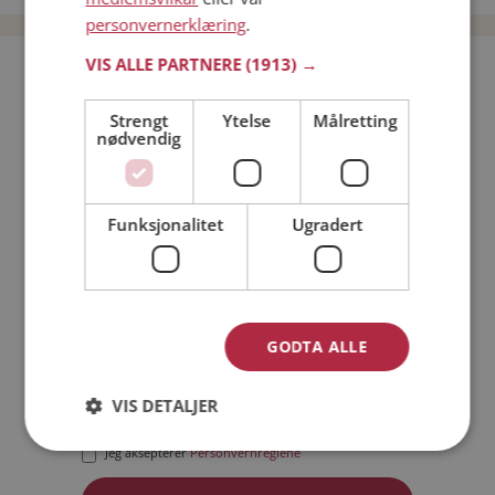
personvernerklæring
.
VIS ALLE PARTNERE
(1913) →
Bli medlem gratis!
Strengt
Ytelse
Målretting
nødvendig
Jeg er en:
Mann
Kvinne
Min alder:
Funksjonalitet
Ugradert
GODTA ALLE
VIS DETALJER
Jeg aksepterer
Medlemsvilkårene
Jeg aksepterer
Personvernreglene