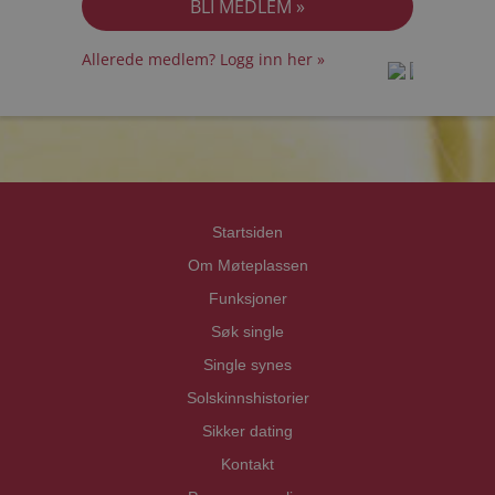
Allerede medlem? Logg inn her »
prot
prot
Priva
Priva
Startsiden
Om Møteplassen
Funksjoner
Søk single
Single synes
Solskinnshistorier
Sikker dating
Kontakt