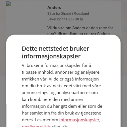
Anders
31 år fra Strand i Rogaland
Søker kvinne 23 - 38 år
Vil du vite om Anders er den rette for
deg? Bli medlem og se hva Anders
liker å gjøre om kvelden. Kanskje en
treningsentusiast som deg selv?
Dette nettstedet bruker
informasjonskapsler
Vi bruker informasjonskapsler for å
tilpasse innhold, annonser og analysere
trafikken vår. Vi deler også informasjon
Fler single
om din bruk av nettstedet vårt med våre
annonserings- og analysepartnere som
kan kombinere den med annen
Flere singlemenn fra Strand
:
Geir
,
Jan Tore
,
Kim Arne
informasjon du har gitt dem eller som de
Kvinner fra Strand
har samlet inn fra din bruk av tjenestene
Date kvinner i Norge
deres. Les mer om
informasjonskapsler
,
Date menn i Norge
medlemsvilkår
eller vår