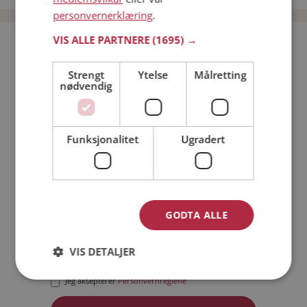
personvernerklæring
.
VIS ALLE PARTNERE
(1695) →
Bli medlem gratis!
Strengt
Ytelse
Målretting
nødvendig
Jeg er en:
Mann
Kvinne
Min alder:
Funksjonalitet
Ugradert
GODTA ALLE
VIS DETALJER
Jeg aksepterer
Medlemsvilkårene
Jeg aksepterer
Personvernreglene