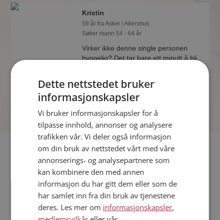
Kristin
59 år fra Asker i Akershus
Søker mann 54 - 64 år
Virker ikke denne single personen
hyggelig? Det tar bare ett minutt å bli
medlem på Møteplassen, slik at du kan
finne ut alt om Kristin.
Dette nettstedet bruker
informasjonskapsler
Vi bruker informasjonskapsler for å
tilpasse innhold, annonser og analysere
trafikken vår. Vi deler også informasjon
Fler single
om din bruk av nettstedet vårt med våre
annonserings- og analysepartnere som
kan kombinere den med annen
Flere singlekvinner fra Asker
:
Serena
,
Zusanne
,
Herminielise
informasjon du har gitt dem eller som de
Menn fra Asker
har samlet inn fra din bruk av tjenestene
Date kvinner i Norge
deres. Les mer om
informasjonskapsler
,
Date menn i Norge
medlemsvilkår
eller vår