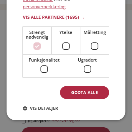
personvernerklæring
.
VIS ALLE PARTNERE
(1695) →
Bli medlem gratis!
Strengt
Ytelse
Målretting
nødvendig
Jeg er en:
Mann
Kvinne
Min alder:
Funksjonalitet
Ugradert
GODTA ALLE
VIS DETALJER
Jeg aksepterer
Medlemsvilkårene
Jeg aksepterer
Personvernreglene