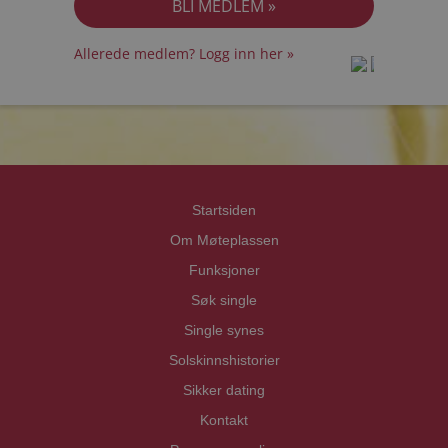
Allerede medlem? Logg inn her »
prot
prot
Priva
Priva
Startsiden
Om Møteplassen
Funksjoner
Søk single
Single synes
Solskinnshistorier
Sikker dating
Kontakt