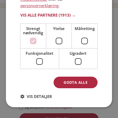
personvernerklæring
.
VIS ALLE PARTNERE
(1913) →
Bli medlem gratis!
Strengt
Ytelse
Målretting
nødvendig
Jeg er en:
Mann
Kvinne
Min alder:
Funksjonalitet
Ugradert
GODTA ALLE
VIS DETALJER
Jeg aksepterer
Medlemsvilkårene
Jeg aksepterer
Personvernreglene