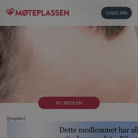
LOGG INN
BLI MEDLEM
[[register]