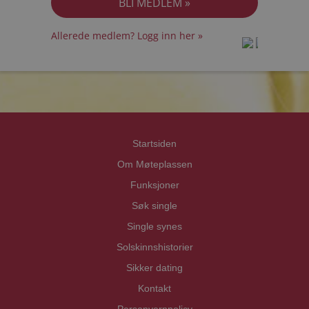
Allerede medlem? Logg inn her »
prot
prot
Priva
Priva
Startsiden
Om Møteplassen
Funksjoner
Søk single
Single synes
Solskinnshistorier
Sikker dating
Kontakt