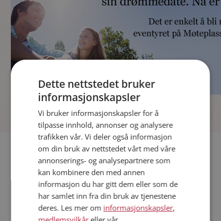
Dette nettstedet bruker
informasjonskapsler
]
Vi bruker informasjonskapsler for å
tilpasse innhold, annonser og analysere
trafikken vår. Vi deler også informasjon
Fler single
om din bruk av nettstedet vårt med våre
annonserings- og analysepartnere som
kan kombinere den med annen
Andre single fra Trondheim
informasjon du har gitt dem eller som de
Menn fra Trondheim
har samlet inn fra din bruk av tjenestene
Date kvinner i Norge
deres. Les mer om
informasjonskapsler
,
Date menn i Norge
medlemsvilkår
eller vår