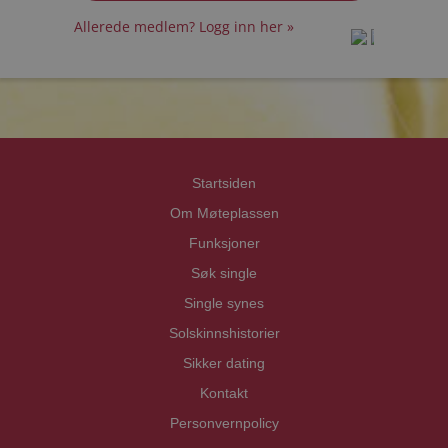
Allerede medlem? Logg inn her »
prot
prot
Priva
Priva
Startsiden
Om Møteplassen
Funksjoner
Søk single
Single synes
Solskinnshistorier
Sikker dating
Kontakt
Personvernpolicy