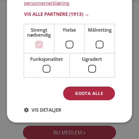
personvernerklæring
.
Bli medlem gratis!
VIS ALLE PARTNERE
(1913) →
Strengt
Ytelse
Målretting
Jeg er en:
Mann
Kvinne
nødvendig
Min alder:
Funksjonalitet
Ugradert
GODTA ALLE
VIS DETALJER
Jeg aksepterer
Medlemsvilkårene
Jeg aksepterer
Personvernreglene