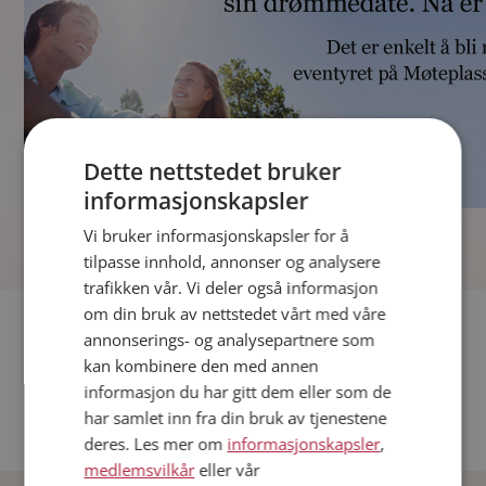
Dette nettstedet bruker
informasjonskapsler
]
Vi bruker informasjonskapsler for å
tilpasse innhold, annonser og analysere
trafikken vår. Vi deler også informasjon
om din bruk av nettstedet vårt med våre
Fler single
annonserings- og analysepartnere som
kan kombinere den med annen
Andre single fra Oslo
informasjon du har gitt dem eller som de
Date menn i Norge
har samlet inn fra din bruk av tjenestene
Date kvinner i Norge
deres. Les mer om
informasjonskapsler
,
medlemsvilkår
eller vår