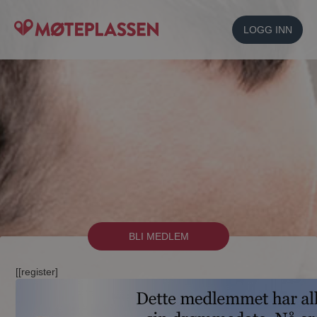
LOGG INN
BLI MEDLEM
[[register]