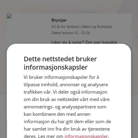
Brynjar
50 år fra Vestnes i Møre og Romsdal
Søker kvinne 41 - 51 år
Liker du å reise? Det gjør kanskje
Brynjar også. Bli medlem nå for å finne
svaret og mengder av andre
Dette nettstedet bruker
spennende fakta.
informasjonskapsler
Vi bruker informasjonskapsler for å
tilpasse innhold, annonser og analysere
trafikken vår. Vi deler også informasjon
om din bruk av nettstedet vårt med våre
Fler single
annonserings- og analysepartnere som
kan kombinere den med annen
informasjon du har gitt dem eller som de
Flere singlemenn fra Vestnes
:
Carlos
,
Knuta
,
Magnus
har samlet inn fra din bruk av tjenestene
Kvinner fra Vestnes
deres. Les mer om
informasjonskapsler
,
Date kvinner i Norge