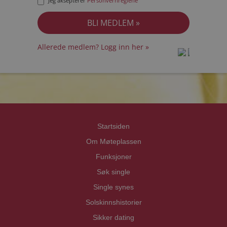
Jeg aksepterer
Personvernreglene
Allerede medlem? Logg inn her »
prot
prot
Priva
Priva
Startsiden
Om Møteplassen
Funksjoner
Søk single
Single synes
Solskinnshistorier
Sikker dating