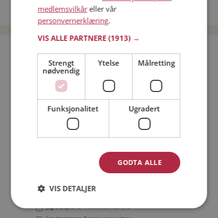
medlemsvilkår
eller vår
Date menn i Norge
personvernerklæring
.
VIS ALLE PARTNERE
(1913) →
Bli medlem gratis!
Strengt
Ytelse
Målretting
nødvendig
Jeg er en:
Mann
Kvinne
Min alder:
Funksjonalitet
Ugradert
GODTA ALLE
VIS DETALJER
Jeg aksepterer
Medlemsvilkårene