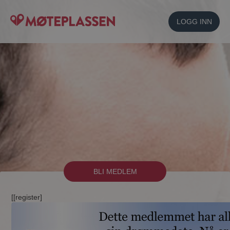
LOGG INN
BLI MEDLEM
[[register]