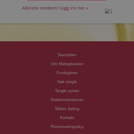
Allerede medlem? Logg inn her »
prot
prot
Priva
Priva
Startsiden
Om Møteplassen
Funksjoner
Søk single
Single synes
Solskinnshistorier
Sikker dating
Kontakt
Personvernpolicy