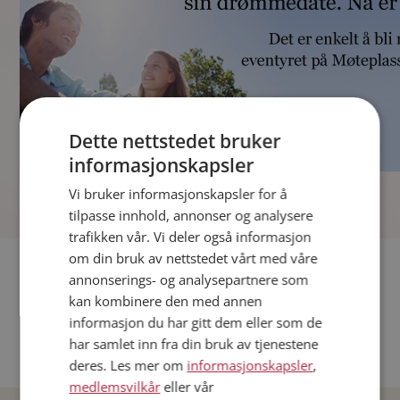
Dette nettstedet bruker
informasjonskapsler
]
Vi bruker informasjonskapsler for å
tilpasse innhold, annonser og analysere
trafikken vår. Vi deler også informasjon
om din bruk av nettstedet vårt med våre
Fler single
annonserings- og analysepartnere som
kan kombinere den med annen
Andre single fra Oslo
informasjon du har gitt dem eller som de
Date menn i Norge
har samlet inn fra din bruk av tjenestene
Date kvinner i Norge
deres. Les mer om
informasjonskapsler
,
medlemsvilkår
eller vår