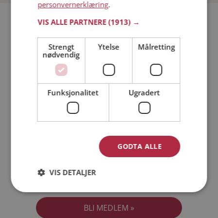
personvernerklæring
.
Bli medlem gratis!
VIS ALLE PARTNERE
(1913) →
Strengt
Ytelse
Målretting
Jeg er en:
Mann
Kvinne
nødvendig
Min alder:
Funksjonalitet
Ugradert
GODTA ALLE
VIS DETALJER
Jeg aksepterer
Medlemsvilkårene
Jeg aksepterer
Personvernreglene