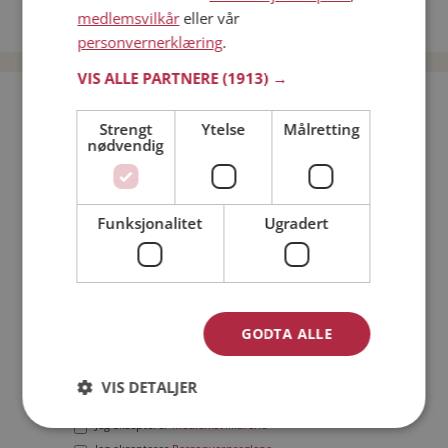
medlemsvilkår
eller vår
Date menn i Norge
personvernerklæring
.
VIS ALLE PARTNERE
(1913) →
Bli medlem gratis!
Strengt
Ytelse
Målretting
nødvendig
Jeg er en:
Mann
Kvinne
Min alder:
Funksjonalitet
Ugradert
GODTA ALLE
VIS DETALJER
Jeg aksepterer
Medlemsvilkårene