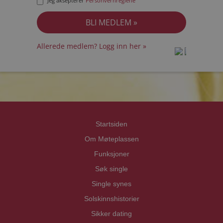
Jeg aksepterer
Personvernreglene
Allerede medlem? Logg inn her »
prot
prot
Priva
Priva
Startsiden
Om Møteplassen
Funksjoner
Søk single
Single synes
Solskinnshistorier
Sikker dating