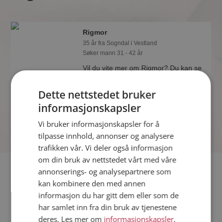
Rigmor
35 år fra Sogndal i Vestland
Søker mann 31 - 42 år
Vil du vite mer om Rigmor? Du kan se
en fullstendig profil med opplysninger
og bilder hvis du er medlem på
Dette nettstedet bruker
Møteplassen.
informasjonskapsler
Vi bruker informasjonskapsler for å
tilpasse innhold, annonser og analysere
trafikken vår. Vi deler også informasjon
om din bruk av nettstedet vårt med våre
Fler single
annonserings- og analysepartnere som
kan kombinere den med annen
informasjon du har gitt dem eller som de
Flere singlekvinner fra Sogndal
:
Yana
,
Lisbeth
,
Agathe Zoè
har samlet inn fra din bruk av tjenestene
Menn fra Sogndal
deres. Les mer om
informasjonskapsler
,
Date kvinner i Norge